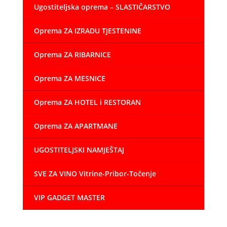
Ugostiteljska oprema – SLASTIČARSTVO
Oprema ZA IZRADU TJESTENINE
Oprema ZA RIBARNICE
Oprema ZA MESNICE
Oprema ZA HOTEL i RESTORAN
Oprema ZA APARTMANE
UGOSTITELJSKI NAMJEŠTAJ
SVE ZA VINO Vitrine-Pribor-Točenje
VIP GADGET MASTER