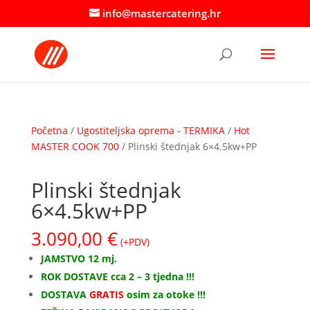
info@mastercatering.hr
Početna
/
Ugostiteljska oprema - TERMIKA
/
Hot
MASTER COOK 700
/ Plinski štednjak 6×4.5kw+PP
Plinski štednjak
6×4.5kw+PP
3.090,00
€
(+PDV)
JAMSTVO 12 mj.
ROK DOSTAVE cca 2 – 3 tjedna !!!
DOSTAVA
GRATIS
osim za otoke !!!