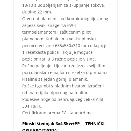
18/10 s udubljenjem za skupljanje sokova,
dubine 22 mm.
Otvoreni plamenici od kromiranog lijevanog
željeza svaki snage 4,5 kW s
termoelementom i zaštićenim pilot
plamenom. Kuhalo ima veliku plinsku
pećnicu veličine 685x550x310 mm u kojoj je
1 rešetkasta polica – koju je moguće
pozicionirati u 3 razne pozicije visine.
Ručno paljenje. Lijevano željezo s svijetlim
porculanskim emajlom i rešetka otporna na
kiseline za jedan gornji plamenik.
Ručke i gumbi s hladnim hvatom izrađeni
od materijala otpornog na toplinu.
Podesive noge od nehrđajućeg čelika AISI
304 18/10.
Certificirano prema EC standardima.
Plinski štednjak 6×4.5kw+PP – TEHNIČKI
OPIS PROIZVODA :