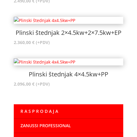
2.490,00
€
(+PDV)
Plinski štednjak 2×4.5kw+2×7.5kw+EP
2.360,00
€
(+PDV)
Plinski štednjak 4×4.5kw+PP
2.096,00
€
(+PDV)
R A S P R O D A J A
ZANUSSI PROFESSIONAL