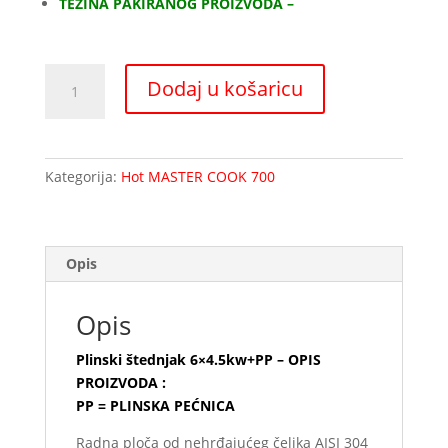
TEŽINA PAKIRANOG PROIZVODA –
Plinski
Dodaj u košaricu
štednjak
6x4.5kw+PP
količina
Kategorija:
Hot MASTER COOK 700
Opis
Opis
Plinski štednjak 6×4.5kw+PP – OPIS
PROIZVODA :
PP = PLINSKA PEĆNICA
Radna ploča od nehrđajućeg čelika AISI 304