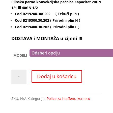
cijena:
Plinska parno konvekcijska pećnica.Kapacitet 20GN
od
1/1 ili 40GN 1/2
330,48 €
Cod B219200.30C202 ( Tekući plin )
do
Cod B219300.30.202 ( Prirodni plin H )
14.863,63 €
Cod B219400.30.202 ( Prirodni plin L )
DOSTAVA i MONTAŽA u cijeni !!!
MODELI
Plinska
Dodaj u košaricu
parno
konvekcijska
pećnica
RATIONAL
SKU:
N/A
Kategorija:
Police za hlađenu komoru
CM
201G