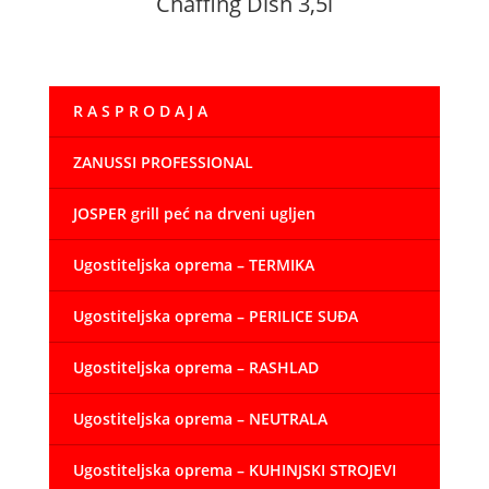
Chaffing Dish 3,5l
R A S P R O D A J A
ZANUSSI PROFESSIONAL
JOSPER grill peć na drveni ugljen
Ugostiteljska oprema – TERMIKA
Ugostiteljska oprema – PERILICE SUĐA
Ugostiteljska oprema – RASHLAD
Ugostiteljska oprema – NEUTRALA
Ugostiteljska oprema – KUHINJSKI STROJEVI