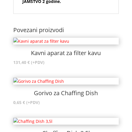
JAMSTVO 2 godine.
Povezani proizvodi
Kavni aparat za filter kavu
131,40
€
(+PDV)
Gorivo za Chaffing Dish
0,65
€
(+PDV)