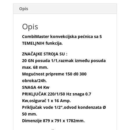
CombiMaster
količina
Opis
Opis
CombiMaster konvekcijska pećnica sa 5
TEMELJNIH funkcija.
ZNAČAJKE STROJA SU :
20 GN posuda 1/1,razmak između posuda
max. 68 mm.
Mogućnost pripreme 150 d0 300
obroka/24h.
SNAGA 44 Kw
PRIKLJUČAK 220/1/50 Hz snaga 0.7
Kw,osigurač 1 x 16 Amp.
Priključak vode 1/2″,odvod kondenzata Ø
50 mm.
Dimenzije 879 x 791 x 1782mm.