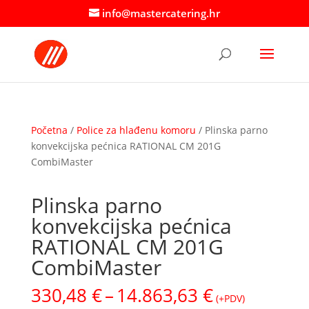
info@mastercatering.hr
Početna
/
Police za hlađenu komoru
/ Plinska parno
konvekcijska pećnica RATIONAL CM 201G
CombiMaster
Plinska parno
konvekcijska pećnica
RATIONAL CM 201G
CombiMaster
Raspon
330,48
€
–
14.863,63
€
(+PDV)