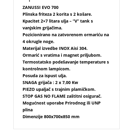
ZANUSSI EVO 700
Plinska friteza 2 korita s 2 košare.
Kpacitet 2×7 litara ulja – “V” tank s
vanjskim grijačima.
Pozicionirano na zatvorenom ormariću na
4 okrugle noge.
Materijal izvedbe INOX Aisi 304.
Ormarić s vratima i magnet priljubom.
Termostatsko podešavanje temperature s
kontrolnom lampicom.
Posuda za ispust ulja.
SNAGA grijača : 2 x 7,00 Kw
PIEZO upaljač s trajnim plamičkom.
STOP GAS NO FLAME zaštitni osigurač.
Mogućnost uporabe Prirodnog ili UNP
plina
Dimenzije 800x700x850 mm