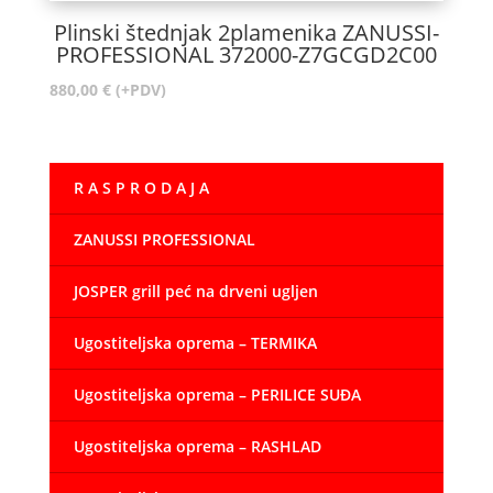
Plinski štednjak 2plamenika ZANUSSI-
PROFESSIONAL 372000-Z7GCGD2C00
880,00
€
(+PDV)
R A S P R O D A J A
ZANUSSI PROFESSIONAL
JOSPER grill peć na drveni ugljen
Ugostiteljska oprema – TERMIKA
Ugostiteljska oprema – PERILICE SUĐA
Ugostiteljska oprema – RASHLAD