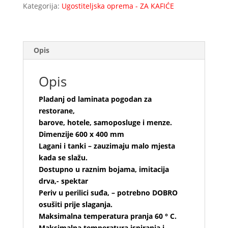
400
Kategorija:
Ugostiteljska oprema - ZA KAFIĆE
mm
količina
Opis
Opis
Pladanj od laminata pogodan za
restorane,
barove, hotele, samoposluge i menze.
Dimenzije 600 x 400 mm
Lagani i tanki – zauzimaju malo mjesta
kada se slažu.
Dostupno u raznim bojama, imitacija
drva,- spektar
Periv u perilici suđa, – potrebno DOBRO
osušiti prije slaganja.
Maksimalna temperatura pranja 60 ° C.
Maksimalna temperatura ispiranja i