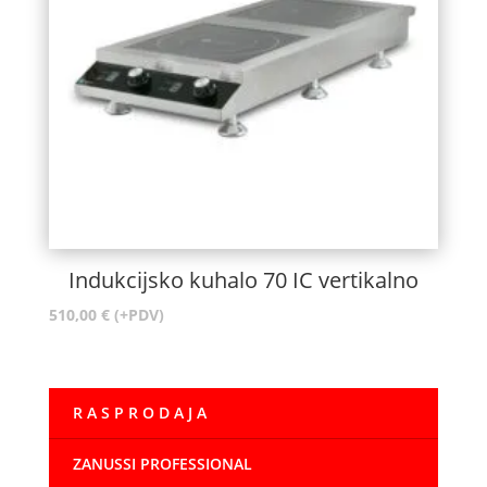
Indukcijsko kuhalo 70 IC vertikalno
510,00
€
(+PDV)
R A S P R O D A J A
ZANUSSI PROFESSIONAL