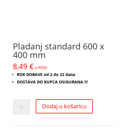
Pladanj standard 600 x
400 mm
8,49
€
(+PDV)
ROK DOBAVE od 2 do 22 dana
DOSTAVA DO KUPCA OSIGURANA !!!
Pladanj
Dodaj u košaricu
standard
600
x