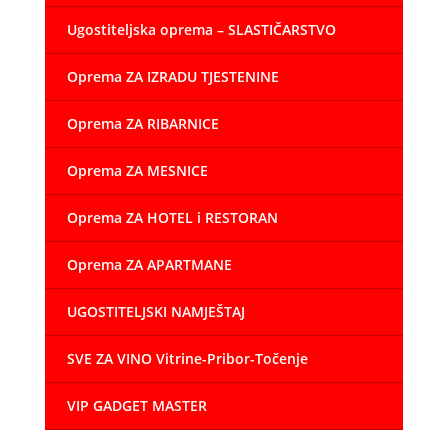
Ugostiteljska oprema – SLASTIČARSTVO
Oprema ZA IZRADU TJESTENINE
Oprema ZA RIBARNICE
Oprema ZA MESNICE
Oprema ZA HOTEL i RESTORAN
Oprema ZA APARTMANE
UGOSTITELJSKI NAMJEŠTAJ
SVE ZA VINO Vitrine-Pribor-Točenje
VIP GADGET MASTER