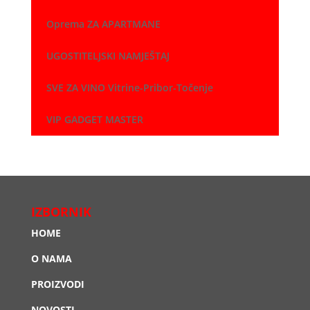
Oprema ZA APARTMANE
UGOSTITELJSKI NAMJEŠTAJ
SVE ZA VINO Vitrine-Pribor-Točenje
VIP GADGET MASTER
IZBORNIK
HOME
O NAMA
PROIZVODI
NOVOSTI