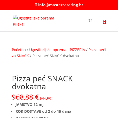
info@mastercatering.hr
Početna
/
Ugostiteljska oprema - PIZZERIA
/
Pizza peći
za SNACK
/ Pizza peć SNACK dvokatna
Pizza peć SNACK
dvokatna
968,88
€
(+PDV)
JAMSTVO 12 mj.
ROK DOSTAVE od 2 do 15 dana