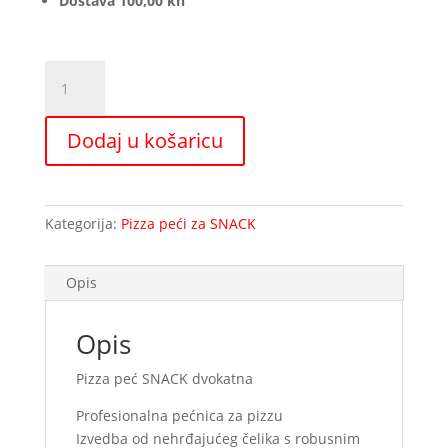
Dostava 100,00 kn
Pizza
peć
SNACK
Dodaj u košaricu
dvokatna
količina
Kategorija:
Pizza peći za SNACK
Opis
Opis
Pizza peć SNACK dvokatna
Profesionalna pećnica za pizzu
Izvedba od nehrđajućeg čelika s robusnim