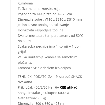
gumbima
Teška metalna konstrukcija
Pogodno za 4+4 pizze od +/- 25 cm
Dimenzije sobe : V110 x Š510 x D510 mm
Jednostavno analogno rukovanje
Učinkovita raspodjela topline
Dva termostata s temperaturom : od 50°C
do 500°C
Svaka soba pećnice ima 1 gornji + 1 donji
grijač
Velika unutarnja komora sa šamotnim
pločama.
Komora s vrlo debelom izolacijom.
TEHNIČKI PODATCI ZA – Pizza peć SNACK
dvokatna
Priključak 400/3/50 Hz 16A
CEE utikač
Snaga instalacije ukupno 6000 W
Neto težina: 73 kg
Dimenzije: 800 x 660 x 495 mm