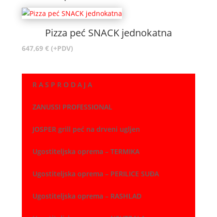
Pizza peć SNACK jednokatna
647,69
€
(+PDV)
R A S P R O D A J A
ZANUSSI PROFESSIONAL
JOSPER grill peć na drveni ugljen
Ugostiteljska oprema – TERMIKA
Ugostiteljska oprema – PERILICE SUĐA
Ugostiteljska oprema – RASHLAD