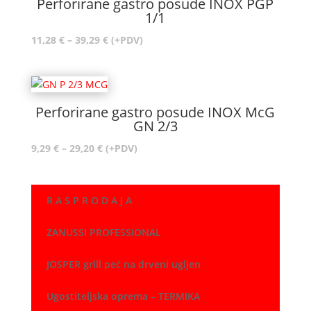
Perforirane gastro posude INOX PGP
8,23 €
1/1
Raspon
11,28
€
–
39,29
€
(+PDV)
cijena:
od
11,28 €
do
Perforirane gastro posude INOX McG
39,29 €
GN 2/3
Raspon
9,29
€
–
29,20
€
(+PDV)
cijena:
od
9,29 €
R A S P R O D A J A
do
29,20 €
ZANUSSI PROFESSIONAL
JOSPER grill peć na drveni ugljen
Ugostiteljska oprema – TERMIKA