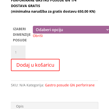
PERFORIRANE GASTRO POSUDE GN 1/4
od
DOSTAVA GRATIS
7,17 €
(minimalna narudžba za gratis dostavu 650,00 KN)
do
13,80 €
IZABERI
DIMENZIJE
Obriši
POSUDE
Perforirane
gastro
posude
Dodaj u košaricu
INOX
McG
GN
1/4
SKU:
N/A
Kategorija:
Gastro posude GN perforirane
količina
Opis