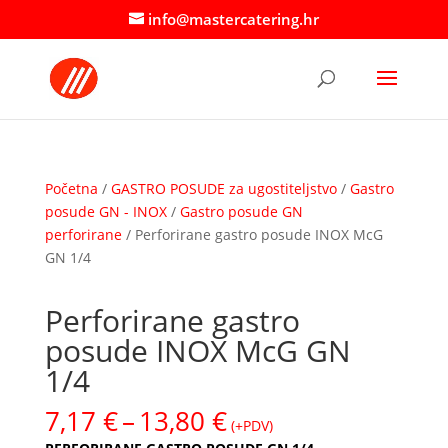
info@mastercatering.hr
Početna
/
GASTRO POSUDE za ugostiteljstvo
/
Gastro
posude GN - INOX
/
Gastro posude GN
perforirane
/ Perforirane gastro posude INOX McG
GN 1/4
Perforirane gastro
posude INOX McG GN
1/4
Raspon
7,17
€
–
13,80
€
(+PDV)
cijena: