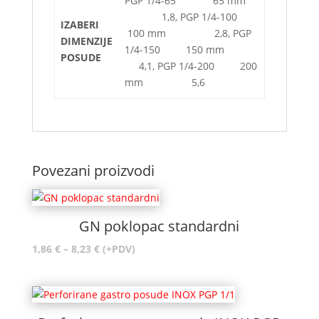
PGP 1/4-65 65 mm
1,8, PGP 1/4-100
IZABERI
100 mm 2,8, PGP
DIMENZIJE
1/4-150 150 mm
POSUDE
4,1, PGP 1/4-200 200
mm 5,6
Povezani proizvodi
GN poklopac standardni
Raspon
1,86
€
–
8,23
€
(+PDV)
cijena:
od
1,86 €
do