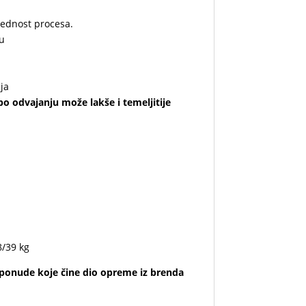
lednost procesa.
u
ja
o odvajanju može lakše i temeljitije
8/39 kg
e ponude koje čine dio opreme iz
brenda