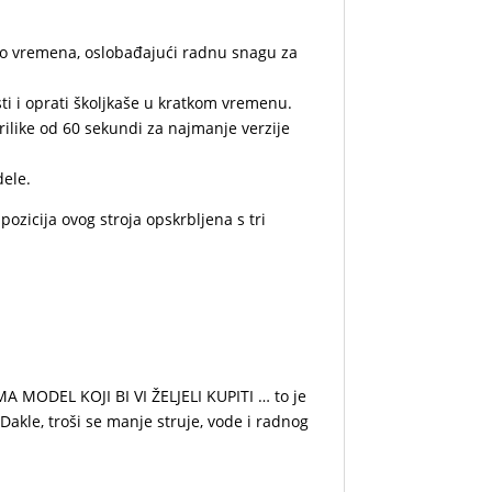
no vremena, oslobađajući radnu snagu za
i i oprati školjkaše u kratkom vremenu.
like od 60 sekundi za najmanje verzije
dele.
pozicija ovog stroja opskrbljena s tri
 MODEL KOJI BI VI ŽELJELI KUPITI … to je
Dakle, troši se manje struje, vode i radnog