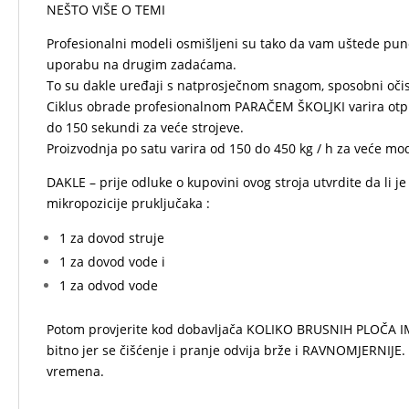
NEŠTO VIŠE O TEMI
Profesionalni modeli osmišljeni su tako da vam uštede pu
uporabu na drugim zadaćama.
To su dakle uređaji s natprosječnom snagom, sposobni očist
Ciklus obrade profesionalnom PARAČEM ŠKOLJKI varira otpri
do 150 sekundi za veće strojeve.
Proizvodnja po satu varira od 150 do 450 kg / h za veće mo
DAKLE – prije odluke o kupovini ovog stroja utvrdite da li je 
mikropozicije pruključaka :
1 za dovod struje
1 za dovod vode i
1 za odvod vode
Potom provjerite kod dobavljača KOLIKO BRUSNIH PLOČA IMA
bitno jer se čišćenje i pranje odvija brže i RAVNOMJERNIJE. 
vremena.