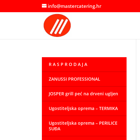
info@mastercatering.hr
R A S P R O D A J A
ZANUSSI PROFESSIONAL
JOSPER grill peć na drveni ugljen
Ugostiteljska oprema – TERMIKA
Ugostiteljska oprema – PERILICE
SUĐA