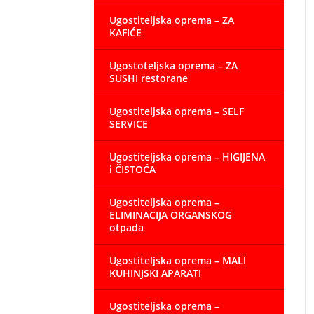
Ugostiteljska oprema – ZA
KAFIĆE
Ugostoteljska oprema – ZA
SUSHI restorane
Ugostiteljska oprema – SELF
SERVICE
Ugostiteljska oprema – HIGIJENA
i ČISTOĆA
Ugostiteljska oprema –
ELIMINACIJA ORGANSKOG
otpada
Ugostiteljska oprema – MALI
KUHINJSKI APARATI
Ugostiteljska oprema –