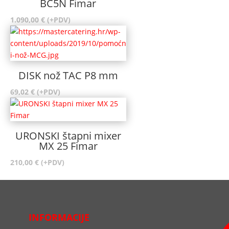
BC5N Fimar
1.090,00
€
(+PDV)
DISK nož TAC P8 mm
69,02
€
(+PDV)
URONSKI štapni mixer
MX 25 Fimar
210,00
€
(+PDV)
INFORMACIJE