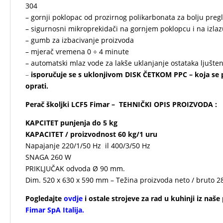
304
– gornji poklopac od prozirnog polikarbonata za bolju preg
– sigurnosni mikroprekidači na gornjem poklopcu i na izlaz
– gumb za izbacivanje proizvoda
– mjerač vremena 0 ÷ 4 minute
– automatski mlaz vode za lakše uklanjanje ostataka ljušten
–
isporučuje se s uklonjivom DISK ČETKOM PPC – koja se p
oprati.
Perač školjki LCF5 Fimar – TEHNIČKI OPIS PROIZVODA :
KAPCITET punjenja do 5 kg
KAPACITET / proizvodnost 60 kg/1 uru
Napajanje 220/1/50 Hz il 400/3/50 Hz
SNAGA 260 W
PRIKLJUČAK odvoda Ø 90 mm.
Dim. 520 x 630 x 590 mm – Težina proizvoda neto / bruto 2
Pogledajte
ovdje
i ostale strojeve za rad u kuhinji iz naš
Fimar SpA Italija
.