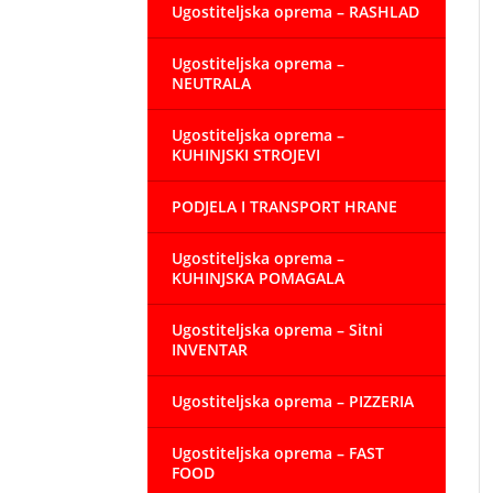
Ugostiteljska oprema – RASHLAD
Ugostiteljska oprema –
NEUTRALA
Ugostiteljska oprema –
KUHINJSKI STROJEVI
PODJELA I TRANSPORT HRANE
Ugostiteljska oprema –
KUHINJSKA POMAGALA
Ugostiteljska oprema – Sitni
INVENTAR
Ugostiteljska oprema – PIZZERIA
Ugostiteljska oprema – FAST
FOOD