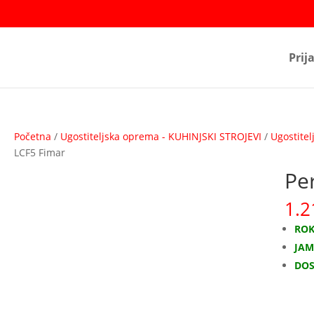
Prij
Početna
/
Ugostiteljska oprema - KUHINJSKI STROJEVI
/
Ugostite
LCF5 Fimar
Per
1.2
ROK
JAMS
DOS