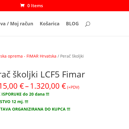
0 Items
ava / Moj račun
Košarica
BLOG
ljska oprema - FIMAR Hrvatska
/ Perač školjki
ač školjki LCF5 Fimar
Raspon
15,00
€
–
1.320,00
€
(+PDV)
cijena:
 ISPORUKE do 20 dana !!!
od
TVO 12 mj. !!!
1.215,00 €
TAVA ORGANIZIRANA DO KUPCA !!!
do
1.320,00 €