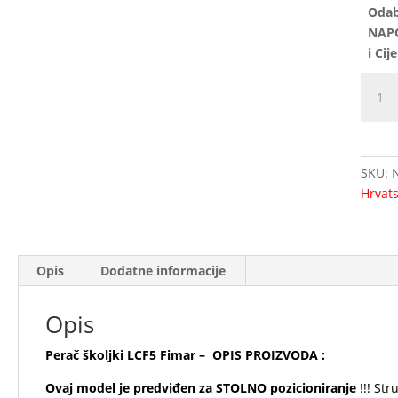
Odab
NAP
i Cij
Perač
školjki
LCF5
Fimar
količi
SKU:
Hrvat
Opis
Dodatne informacije
Opis
Perač školjki LCF5 Fimar – OPIS PROIZVODA :
Ovaj model je predviđen za STOLNO pozicioniranje
!!! St