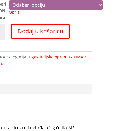
eri
ON
Obriši
enu
Dodaj u košaricu
na
N/A
Kategorija:
Ugostiteljska oprema - FIMAR
ska
ruktura stroja od nehrđajućeg čelika AISI