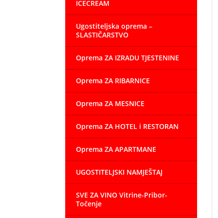
ICECREAM
Ugostiteljska oprema –
SLASTIČARSTVO
Oprema ZA IZRADU TJESTENINE
Oprema ZA RIBARNICE
Oprema ZA MESNICE
Oprema ZA HOTEL i RESTORAN
Oprema ZA APARTMANE
UGOSTITELJSKI NAMJEŠTAJ
SVE ZA VINO Vitrine-Pribor-
Točenje