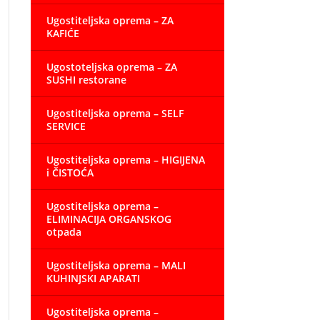
Ugostiteljska oprema – ZA
KAFIĆE
Ugostoteljska oprema – ZA
SUSHI restorane
Ugostiteljska oprema – SELF
SERVICE
Ugostiteljska oprema – HIGIJENA
i ČISTOĆA
Ugostiteljska oprema –
ELIMINACIJA ORGANSKOG
otpada
Ugostiteljska oprema – MALI
KUHINJSKI APARATI
Ugostiteljska oprema –