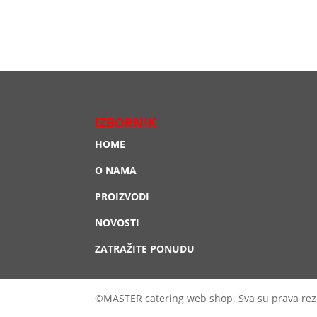
IZBORNIK
HOME
O NAMA
PROIZVODI
NOVOSTI
ZATRAŽITE PONUDU
©MASTER catering web shop. Sva su prava rez