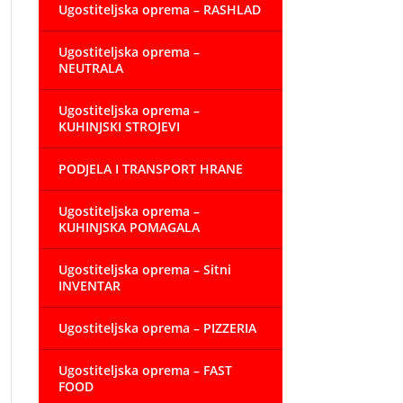
Ugostiteljska oprema – RASHLAD
Ugostiteljska oprema –
NEUTRALA
Ugostiteljska oprema –
KUHINJSKI STROJEVI
PODJELA I TRANSPORT HRANE
Ugostiteljska oprema –
KUHINJSKA POMAGALA
Ugostiteljska oprema – Sitni
INVENTAR
Ugostiteljska oprema – PIZZERIA
Ugostiteljska oprema – FAST
FOOD