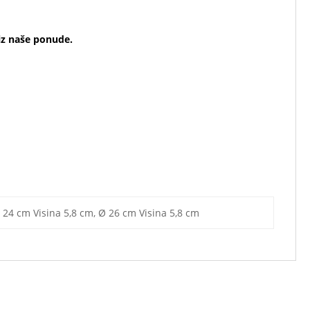
 iz naše ponude.
kao i renomirani katalog.
 utilizzati in pizzerie, tavole calde, ristoranti self service e
rvazione e l’esposizioni dei cibi. Disponibili in diverse misure
nto, preservando la fragranza degli alimenti.
 24 cm Visina 5,8 cm, Ø 26 cm Visina 5,8 cm