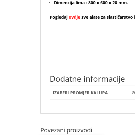
Dimenzija lima : 800 x 600 x 20 mm.
Pogledaj
ovdje
sve alate za slastičarstvo
I falsi fondi forati sono importanti accessori
altre attività di ristorazione, per la conse
e compatibili con i formati gastronorm,
i falsi fondi forati aiutano lo sgocciolame
Dodatne informacije
IZABERI PROMJER KALUPA
Ø
Povezani proizvodi