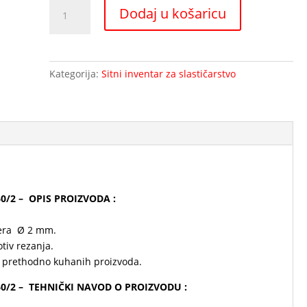
Pekarsko
Dodaj u košaricu
slastičarski
perforirani
lim
80/60/2
Kategorija:
Sitni inventar za slastičarstvo
količina
/60/2 – OPIS PROIZVODA :
jera Ø 2 mm.
tiv rezanja.
 i prethodno kuhanih proizvoda.
80/60/2 – TEHNIČKI NAVOD O PROIZVODU :