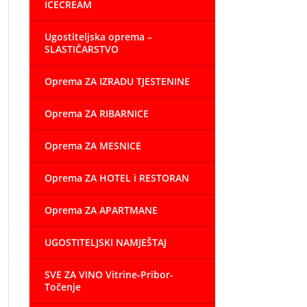
ICECREAM
Ugostiteljska oprema –
SLASTIČARSTVO
Oprema ZA IZRADU TJESTENINE
Oprema ZA RIBARNICE
Oprema ZA MESNICE
Oprema ZA HOTEL i RESTORAN
Oprema ZA APARTMANE
UGOSTITELJSKI NAMJEŠTAJ
SVE ZA VINO Vitrine-Pribor-
Točenje