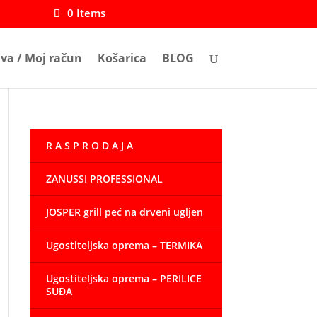
0 Items
ava / Moj račun
Košarica
BLOG
R A S P R O D A J A
ZANUSSI PROFESSIONAL
JOSPER grill peć na drveni ugljen
Ugostiteljska oprema – TERMIKA
Ugostiteljska oprema – PERILICE
SUĐA