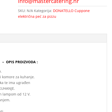
info@mastercatering.hr
SKU:
N/A
Kategorija:
DONATELLO Cuppone
električna peć za pizzu
1 – OPIS PROIZVODA :
m.
 i komore za kuhanje.
ika te ima ugrađen
KUHANJE.
m lampom od 12 V.
anjem.
ti.