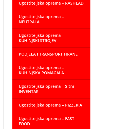
Ugostiteljska oprema – RASHLAD
Ugostiteljska oprema –
NEUTRALA
Ugostiteljska oprema –
KUHINJSKI STROJEVI
PODJELA I TRANSPORT HRANE
Ugostiteljska oprema –
KUHINJSKA POMAGALA
Ugostiteljska oprema – Sitni
INVENTAR
Ugostiteljska oprema – PIZZERIA
Ugostiteljska oprema – FAST
FOOD