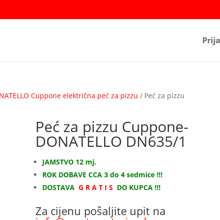
Prij
ATELLO Cuppone električna peć za pizzu
/ Peć za pizzu
Peć za pizzu Cuppone-
DONATELLO DN635/1
JAMSTVO 12 mj.
ROK DOBAVE CCA 3 do 4 sedmice !!!
DOSTAVA
G R A T I S
DO KUPCA !!!
Za cijenu pošaljite upit na