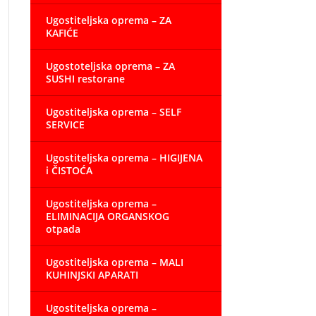
Ugostiteljska oprema – ZA
KAFIĆE
Ugostoteljska oprema – ZA
SUSHI restorane
Ugostiteljska oprema – SELF
SERVICE
Ugostiteljska oprema – HIGIJENA
i ČISTOĆA
Ugostiteljska oprema –
ELIMINACIJA ORGANSKOG
otpada
Ugostiteljska oprema – MALI
KUHINJSKI APARATI
Ugostiteljska oprema –