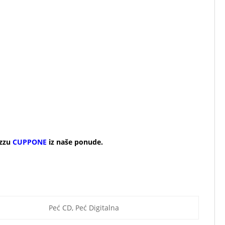
w
izzu
CUPPONE
iz naše ponude.
Peć CD, Peć Digitalna