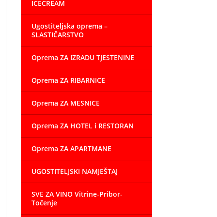
ICECREAM
Ugostiteljska oprema –
SLASTIČARSTVO
Oprema ZA IZRADU TJESTENINE
Oprema ZA RIBARNICE
Oprema ZA MESNICE
Oprema ZA HOTEL i RESTORAN
Oprema ZA APARTMANE
UGOSTITELJSKI NAMJEŠTAJ
SVE ZA VINO Vitrine-Pribor-
Točenje