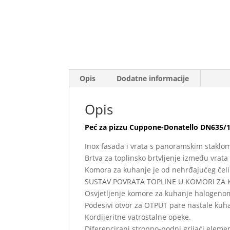
Opis
Dodatne informacije
Opis
Peć za pizzu Cuppone-Donatello DN635/
Inox fasada i vrata s panoramskim staklo
Brtva za toplinsko brtvljenje između vrata
Komora za kuhanje je od nehrđajućeg čel
SUSTAV POVRATA TOPLINE U KOMORI ZA 
Osvjetljenje komore za kuhanje halogeno
Podesivi otvor za OTPUT pare nastale kuh
Kordijeritne vatrostalne opeke.
Diferencirani stropno-podni grijaći elemen