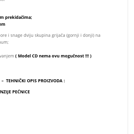
nim prekidačima;
jem
i snage dviju skupina grijača (gornji i donji) na
imum;
javanjem
( Model CD nema ovu mogučnost !!! )
1 – TEHNIČKI OPIS PROIZVODA :
NZIJE PEĆNICE