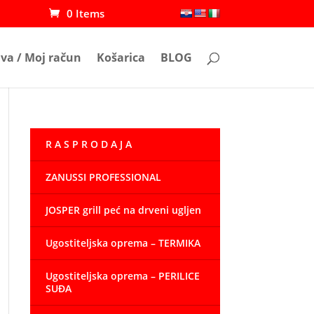
0 Items
ava / Moj račun
Košarica
BLOG
R A S P R O D A J A
ZANUSSI PROFESSIONAL
JOSPER grill peć na drveni ugljen
Ugostiteljska oprema – TERMIKA
Ugostiteljska oprema – PERILICE
SUĐA