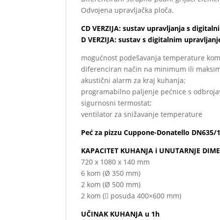
Odvojena upravljačka ploča.
CD VERZIJA: sustav upravljanja s digital
D VERZIJA: sustav s digitalnim upravljan
mogućnost podešavanja temperature komore 
diferenciran način na minimum ili maks
akustični alarm za kraj kuhanja;
programabilno paljenje pećnice s odbro
sigurnosni termostat;
ventilator za snižavanje temperature
Peć za pizzu Cuppone-Donatello DN635/
KAPACITET KUHANJA i UNUTARNJE DIME
720 x 1080 x 140 mm
6 kom (Ø 350 mm)
2 kom (Ø 500 mm)
2 kom ( posuda 400×600 mm)
UČINAK KUHANJA u 1h