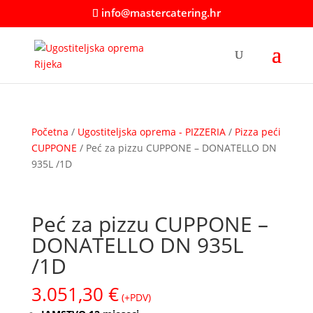
info@mastercatering.hr
Početna
/
Ugostiteljska oprema - PIZZERIA
/
Pizza peći
CUPPONE
/ Peć za pizzu CUPPONE – DONATELLO DN
935L /1D
Peć za pizzu CUPPONE –
DONATELLO DN 935L
/1D
3.051,30
€
(+PDV)