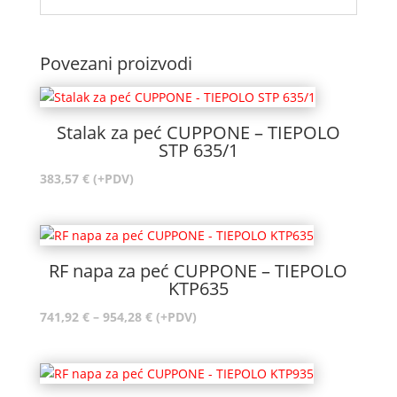
Povezani proizvodi
Stalak za peć CUPPONE – TIEPOLO
STP 635/1
383,57
€
(+PDV)
RF napa za peć CUPPONE – TIEPOLO
KTP635
Raspon
741,92
€
–
954,28
€
(+PDV)
cijena:
od
741,92 €