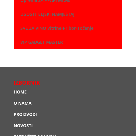
Oprema ZA APARTMANE
UGOSTITELJSKI NAMJEŠTAJ
SVE ZA VINO Vitrine-Pribor-Točenje
VIP GADGET MASTER
IZBORNIK
HOME
O NAMA
PROIZVODI
NOVOSTI