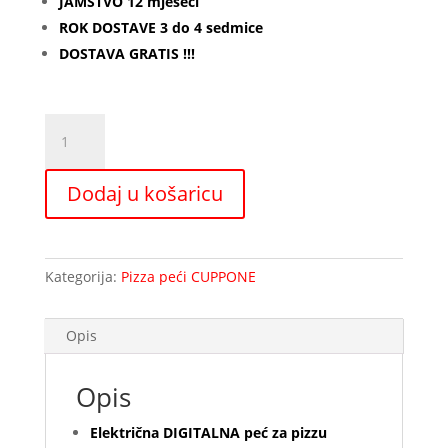
JAMSTVO 12 mjeseci
ROK DOSTAVE 3 do 4 sedmice
DOSTAVA GRATIS !!!
Peć
za
pizzu
Dodaj u košaricu
CUPPONE
-
DONATELLO
DN
Kategorija:
Pizza peći CUPPONE
935L
/1D
količina
Opis
Opis
Električna DIGITALNA peć za pizzu