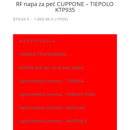
do
RF napa za peć CUPPONE – TIEPOLO
954,28 €
KTP935
Raspon
874,64
€
–
1.060,46
€
(+PDV)
cijena:
od
874,64 €
R A S P R O D A J A
do
1.060,46 €
ZANUSSI PROFESSIONAL
JOSPER grill peć na drveni ugljen
Ugostiteljska oprema – TERMIKA
Ugostiteljska oprema – PERILICE SUĐA
Ugostiteljska oprema – RASHLAD
Ugostiteljska oprema – NEUTRALA