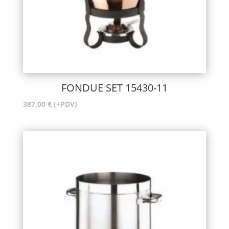
FONDUE SET 15430-11
387,00
€
(+PDV)