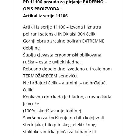
PD 11106 posuda za pirjanje PADERNO –
OPIS PROIZVODA :
Artikal iz serije 11106
Artikli iz serije 11106 – izvana i iznutra
polirani satenski INOX aisi 304 čelik.
Gornji obrub zrcalno poliran EXTREMNE
debljine
Šuplja cjevasta ergonomski oblikovana
ručka – ostaje uvijek hladna.
Robusno debelo dno izvedeno u troslojnom
TERMOŽAREĆEM sendviču.
Ne hrđajući čelik – aluminij – ne hrđajući
čelik.
Konkavno dno kada je hladno, a ravno kada
je vruće
(100% iskorištavanje topline).
Savršeno za korištenje na bilo kojoj vrsti
štednjaka, bilo plinskog, električnog,
staklokeramička ploča za kuhanje ili