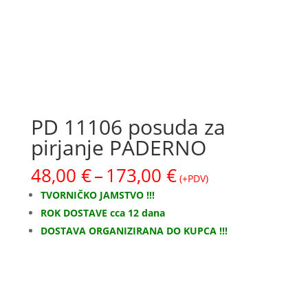
PD 11106 posuda za
pirjanje PADERNO
Raspon
48,00
€
–
173,00
€
(+PDV)
cijena:
TVORNIČKO JAMSTVO !!!
od
ROK DOSTAVE cca 12 dana
48,00 €
DOSTAVA ORGANIZIRANA DO KUPCA !!!
do
173,00 €