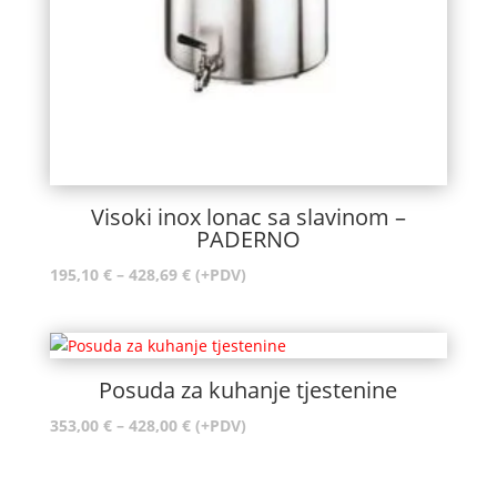
Visoki inox lonac sa slavinom –
PADERNO
Raspon
195,10
€
–
428,69
€
(+PDV)
cijena:
od
195,10 €
do
Posuda za kuhanje tjestenine
428,69 €
Raspon
353,00
€
–
428,00
€
(+PDV)
cijena:
od