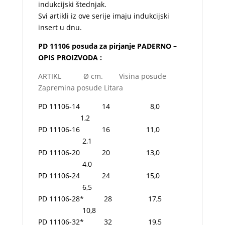
indukcijski štednjak.
Svi artikli iz ove serije imaju indukcijski
insert u dnu.
PD 11106 posuda za pirjanje PADERNO –
OPIS PROIZVODA :
ARTIKL Ø cm. Visina posude
Zapremina posude Litara
PD 11106-14 14 8,0
1,2
PD 11106-16 16 11,0
2,1
PD 11106-20 20 13,0
4,0
PD 11106-24 24 15,0
6,5
PD 11106-28* 28 17,5
10,8
PD 11106-32* 32 19,5