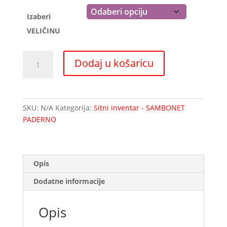
Izaberi
VELIČINU
PD
Dodaj u košaricu
11106
posuda
za
pirjanje
SKU:
N/A
Kategorija:
Sitni inventar - SAMBONET
PADERNO
PADERNO
količina
Opis
Dodatne informacije
Opis