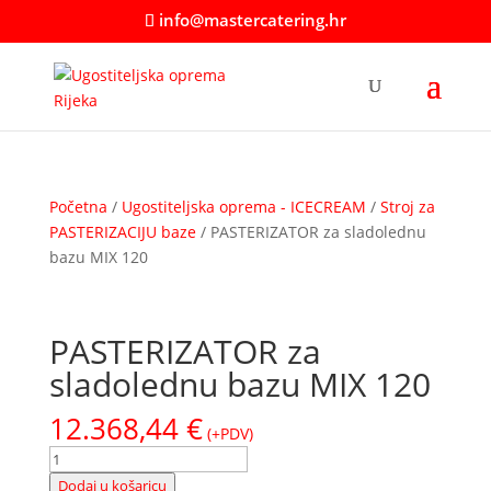
info@mastercatering.hr
Početna
/
Ugostiteljska oprema - ICECREAM
/
Stroj za
PASTERIZACIJU baze
/ PASTERIZATOR za sladolednu
bazu MIX 120
PASTERIZATOR za
sladolednu bazu MIX 120
12.368,44
€
(+PDV)
PASTERIZATOR
za
Dodaj u košaricu