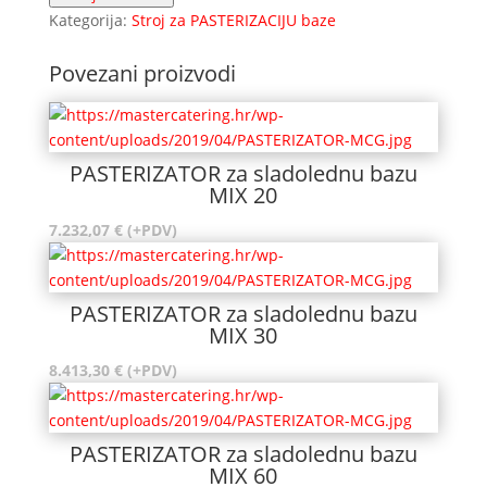
sladolednu
Kategorija:
Stroj za PASTERIZACIJU baze
bazu
MIX
Povezani proizvodi
120
količina
PASTERIZATOR za sladolednu bazu
MIX 20
7.232,07
€
(+PDV)
PASTERIZATOR za sladolednu bazu
MIX 30
8.413,30
€
(+PDV)
PASTERIZATOR za sladolednu bazu
MIX 60