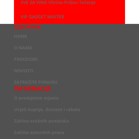
SVE ZA VINO Vitrine-Pribor-Točenje
VIP GADGET MASTER
IZBORNIK
HOME
O NAMA
PROIZVODI
NOVOSTI
ZATRAŽITE PONUDU
INFORMACIJE
O prodajnom mjestu
Uvjeti kupnje, dostave i rabata
Zaštita osobnih podataka
Zaštita autorskih prava