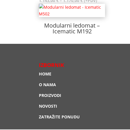
Raspon
1.143,00
€
–
1.170,00
€
(+PDV)
cijena:
od
1.143,00 €
Modularni ledomat –
do
Icematic M192
1.170,00 €
IZBORNIK
HOME
O NAMA
PROIZVODI
NOVOSTI
ZATRAŽITE PONUDU