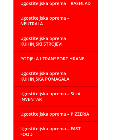
Ugostiteljska oprema – RASHLAD
Ugostiteljska oprema –
NEUTRALA
Ugostiteljska oprema –
KUHINJSKI STROJEVI
PODJELA I TRANSPORT HRANE
Ugostiteljska oprema –
KUHINJSKA POMAGALA
Ugostiteljska oprema – Sitni
INVENTAR
Ugostiteljska oprema – PIZZERIA
Ugostiteljska oprema – FAST
FOOD