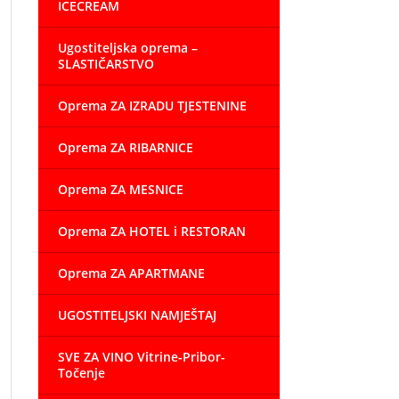
ICECREAM
Ugostiteljska oprema –
SLASTIČARSTVO
Oprema ZA IZRADU TJESTENINE
Oprema ZA RIBARNICE
Oprema ZA MESNICE
Oprema ZA HOTEL i RESTORAN
Oprema ZA APARTMANE
UGOSTITELJSKI NAMJEŠTAJ
SVE ZA VINO Vitrine-Pribor-
Točenje