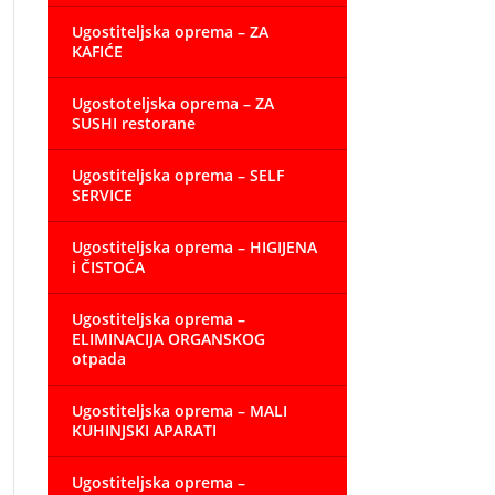
Ugostiteljska oprema – ZA
KAFIĆE
Ugostoteljska oprema – ZA
SUSHI restorane
Ugostiteljska oprema – SELF
SERVICE
Ugostiteljska oprema – HIGIJENA
i ČISTOĆA
Ugostiteljska oprema –
ELIMINACIJA ORGANSKOG
otpada
Ugostiteljska oprema – MALI
KUHINJSKI APARATI
Ugostiteljska oprema –