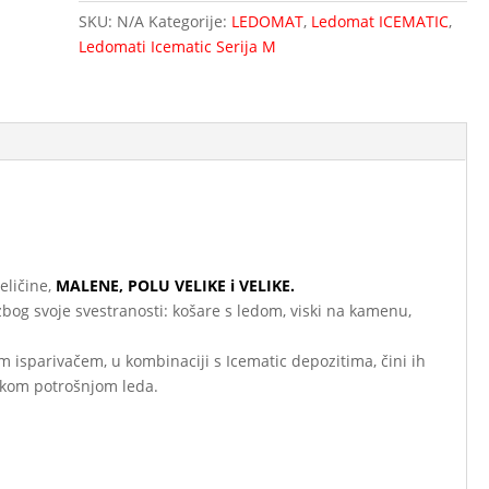
SKU:
N/A
Kategorije:
LEDOMAT
,
Ledomat ICEMATIC
,
Ledomati Icematic Serija M
eličine,
MALENE, POLU VELIKE i VELIKE.
 zbog svoje svestranosti: košare s ledom, viski na kamenu,
m isparivačem, u kombinaciji s Icematic depozitima, čini ih
ikom potrošnjom leda.