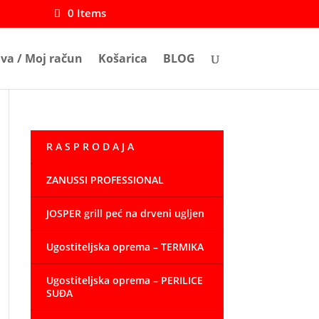
0 Items
ava / Moj račun
Košarica
BLOG
R A S P R O D A J A
ZANUSSI PROFESSIONAL
JOSPER grill peć na drveni ugljen
Ugostiteljska oprema – TERMIKA
Ugostiteljska oprema – PERILICE
SUĐA