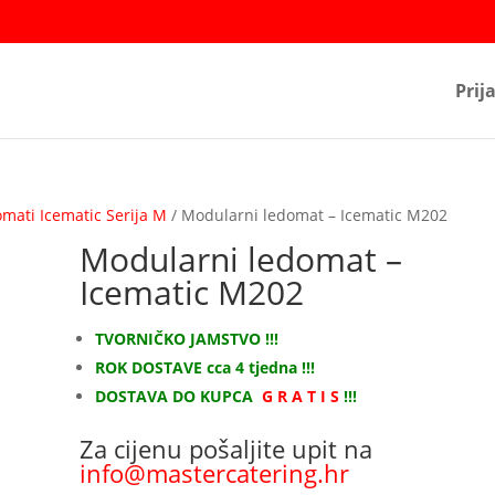
Prij
mati Icematic Serija M
/ Modularni ledomat – Icematic M202
Modularni ledomat –
Icematic M202
TVORNIČKO JAMSTVO !!!
ROK DOSTAVE cca 4 tjedna !!!
DOSTAVA DO KUPCA
G R A T I S
!!!
Za cijenu pošaljite upit na
info@mastercatering.hr