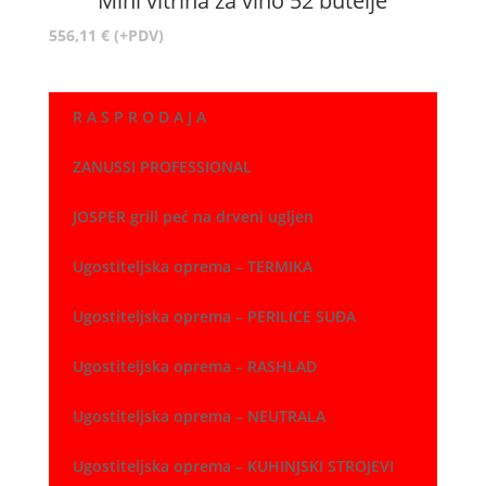
Mini vitrina za vino 52 butelje
556,11
€
(+PDV)
R A S P R O D A J A
ZANUSSI PROFESSIONAL
JOSPER grill peć na drveni ugljen
Ugostiteljska oprema – TERMIKA
Ugostiteljska oprema – PERILICE SUĐA
Ugostiteljska oprema – RASHLAD
Ugostiteljska oprema – NEUTRALA
Ugostiteljska oprema – KUHINJSKI STROJEVI