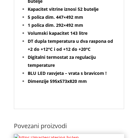
butelje
Kapacitet vitrine iznosi 52 butelje
5 polica dim. 447×492 mm
1 polica dim. 292×492 mm
Volumski kapacitet 143 litre
DT dupla temperatura u dva raspona od
+2 do +12°C i od +12 do +20°C
Digitalni termostat za regulaciju
temperature
BLU LED rasvjeta – vrata s bravicom !
Dimenzije 595x573x820 mm
Povezani proizvodi