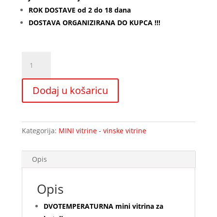
ROK DOSTAVE od 2 do 18 dana
DOSTAVA ORGANIZIRANA DO KUPCA !!!
Mini
vitrina
za
Dodaj u košaricu
vino
52
butelje
DT
Kategorija:
MINI vitrine - vinske vitrine
količina
Opis
Opis
DVOTEMPERATURNA mini vitrina za