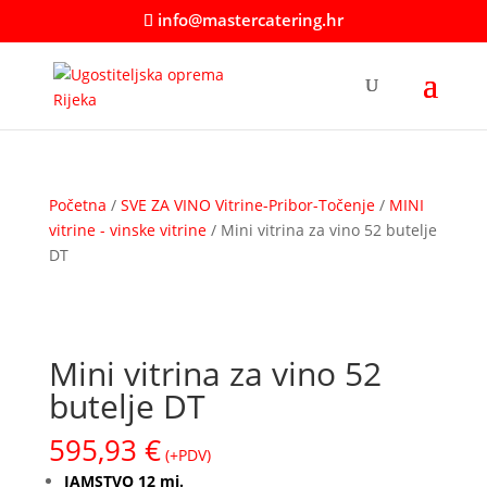
info@mastercatering.hr
Početna
/
SVE ZA VINO Vitrine-Pribor-Točenje
/
MINI
vitrine - vinske vitrine
/ Mini vitrina za vino 52 butelje
DT
Mini vitrina za vino 52
butelje DT
595,93
€
(+PDV)
JAMSTVO 12 mj.