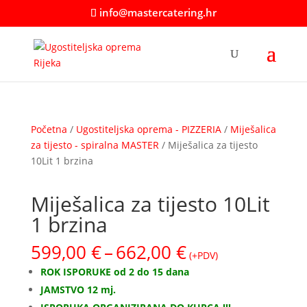
info@mastercatering.hr
Početna
/
Ugostiteljska oprema - PIZZERIA
/
Miješalica
za tijesto - spiralna MASTER
/ Miješalica za tijesto
10Lit 1 brzina
Miješalica za tijesto 10Lit
1 brzina
Raspon
599,00
€
–
662,00
€
(+PDV)
cijena:
ROK ISPORUKE od 2 do 15 dana
od
JAMSTVO 12 mj.
599,00 €