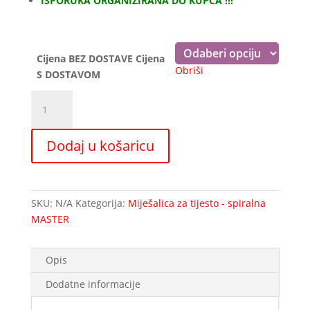
ISPORUKA ORGANIZIRANA DO KUPCA !!!
do
662,00 €
Cijena BEZ DOSTAVE Cijena
Obriši
S DOSTAVOM
Miješalica
za
tijesto
Dodaj u košaricu
10Lit
1
brzina
količina
SKU:
N/A
Kategorija:
Miješalica za tijesto - spiralna
MASTER
Opis
Dodatne informacije