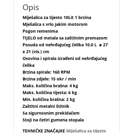
Opis
Miješalica za tijesto 10Lit 1 brzina
Mješalica s vrlo jakim motorom
Pogon remenima
TIJELO od metala sa zaštitnim premazom
Posuda od nehrđajućeg čelika 10.0 L ø 27
x 21 (vis.) cm
Osovina i spirala izrađeni od nehrđajućeg
čelika
Brzina spirale: 160 RPM
Brzina zdjele: 15 okr / min
Maks. količina brašna: 4 kg
Maks. količina tijesta: 6 kg
Min. količina brašna: 2 kg
Zaštitni metalni štitnik
Sa sigurnosnim prekidačem
Stoji na četiri gumena stopala
TEHNIČKE ZNAČAJKE
Miješalica za tijesto