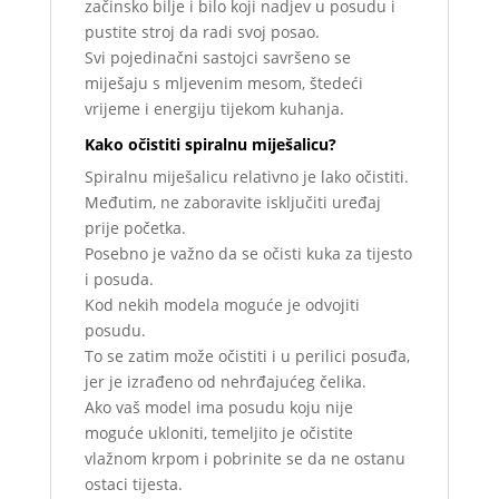
začinsko bilje i bilo koji nadjev u posudu i
pustite stroj da radi svoj posao.
Svi pojedinačni sastojci savršeno se
miješaju s mljevenim mesom, štedeći
vrijeme i energiju tijekom kuhanja.
Kako očistiti spiralnu miješalicu?
Spiralnu miješalicu relativno je lako očistiti.
Međutim, ne zaboravite isključiti uređaj
prije početka.
Posebno je važno da se očisti kuka za tijesto
i posuda.
Kod nekih modela moguće je odvojiti
posudu.
To se zatim može očistiti i u perilici posuđa,
jer je izrađeno od nehrđajućeg čelika.
Ako vaš model ima posudu koju nije
moguće ukloniti, temeljito je očistite
vlažnom krpom i pobrinite se da ne ostanu
ostaci tijesta.