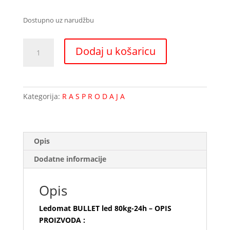
Dostupno uz narudžbu
Ledomat
Dodaj u košaricu
BULLET
led
80kg-
24h
Kategorija:
R A S P R O D A J A
količina
Opis
Dodatne informacije
Opis
Ledomat BULLET led 80kg-24h – OPIS
PROIZVODA :