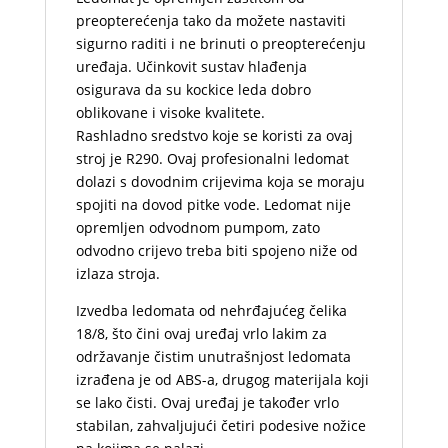
preopterećenja tako da možete nastaviti
sigurno raditi i ne brinuti o preopterećenju
uređaja. Učinkovit sustav hlađenja
osigurava da su kockice leda dobro
oblikovane i visoke kvalitete.
Rashladno sredstvo koje se koristi za ovaj
stroj je R290. Ovaj profesionalni ledomat
dolazi s dovodnim crijevima koja se moraju
spojiti na dovod pitke vode. Ledomat nije
opremljen odvodnom pumpom, zato
odvodno crijevo treba biti spojeno niže od
izlaza stroja.
Izvedba ledomata od nehrđajućeg čelika
18/8, što čini ovaj uređaj vrlo lakim za
održavanje čistim unutrašnjost ledomata
izrađena je od ABS-a, drugog materijala koji
se lako čisti. Ovaj uređaj je također vrlo
stabilan, zahvaljujući četiri podesive nožice