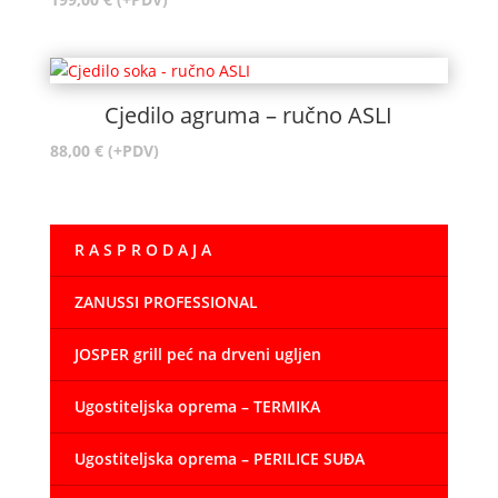
Cjedilo agruma – ručno ASLI
88,00
€
(+PDV)
R A S P R O D A J A
ZANUSSI PROFESSIONAL
JOSPER grill peć na drveni ugljen
Ugostiteljska oprema – TERMIKA
Ugostiteljska oprema – PERILICE SUĐA