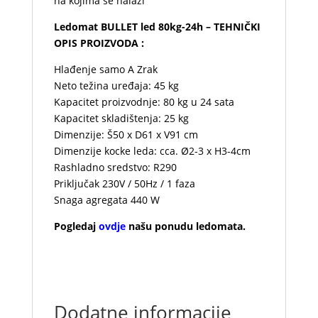
na kojima se nalazi
Ledomat BULLET led 80kg-24h – TEHNIČKI
OPIS PROIZVODA :
Hlađenje samo A Zrak
Neto težina uređaja: 45 kg
Kapacitet proizvodnje: 80 kg u 24 sata
Kapacitet skladištenja: 25 kg
Dimenzije: Š50 x D61 x V91 cm
Dimenzije kocke leda: cca. Ø2-3 x H3-4cm
Rashladno sredstvo: R290
Priključak 230V / 50Hz / 1 faza
Snaga agregata 440 W
Pogledaj
ovdje
našu ponudu ledomata.
Dodatne informacije