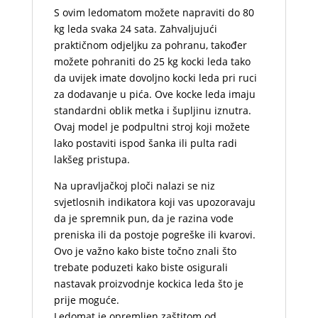
S ovim ledomatom možete napraviti do 80
kg leda svaka 24 sata. Zahvaljujući
praktičnom odjeljku za pohranu, također
možete pohraniti do 25 kg kocki leda tako
da uvijek imate dovoljno kocki leda pri ruci
za dodavanje u pića. Ove kocke leda imaju
standardni oblik metka i šupljinu iznutra.
Ovaj model je podpultni stroj koji možete
lako postaviti ispod šanka ili pulta radi
lakšeg pristupa.
Na upravljačkoj ploči nalazi se niz
svjetlosnih indikatora koji vas upozoravaju
da je spremnik pun, da je razina vode
preniska ili da postoje pogreške ili kvarovi.
Ovo je važno kako biste točno znali što
trebate poduzeti kako biste osigurali
nastavak proizvodnje kockica leda što je
prije moguće.
Ledomat je opremljen zaštitom od