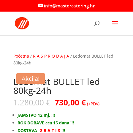
info@mastercatering.hr
Početna
/
R A S P R O D A J A
/ Ledomat BULLET led
80kg-24h
Akcija!
Ledomat BULLET led
80kg-24h
Izvorna
Trenutna
1.280,00
€
730,00
€
(+PDV)
cijena
cijena
bila
je:
JAMSTVO 12 mj. !!!
je:
730,00 €.
ROK DOBAVE cca 15 dana !!!
1.280,00 €.
DOSTAVA
G R A T I S
!!!