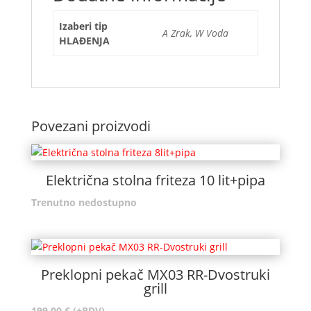
Izaberi tip
A Zrak, W Voda
HLAĐENJA
Povezani proizvodi
Električna stolna friteza 10 lit+pipa
Trenutno nedostupno
Preklopni pekač MX03 RR-Dvostruki
grill
199,00
€
(+PDV)