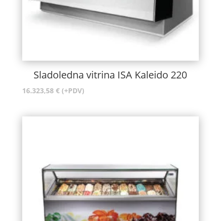
Sladoledna vitrina ISA Kaleido 220
16.323,58
€
(+PDV)