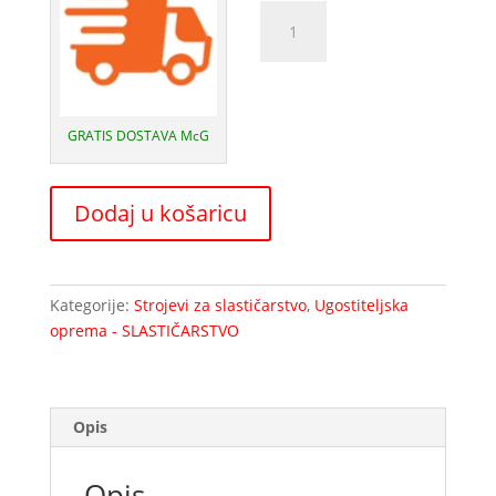
Kuhalo
slastičarske
kreme
CCP
20
GRATIS DOSTAVA McG
Master
PASTRY
količina
Dodaj u košaricu
Kategorije:
Strojevi za slastičarstvo
,
Ugostiteljska
oprema - SLASTIČARSTVO
Opis
Opis