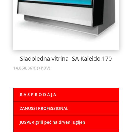
Sladoledna vitrina ISA Kaleido 170
14.850,36
€
(+PDV)
R A S P R O D A J A
ZANUSSI PROFESSIONAL
JOSPER grill peć na drveni ugljen