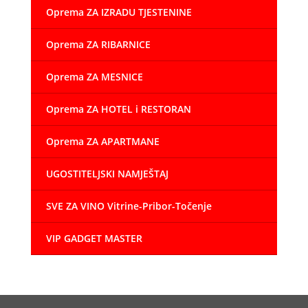
Oprema ZA IZRADU TJESTENINE
Oprema ZA RIBARNICE
Oprema ZA MESNICE
Oprema ZA HOTEL i RESTORAN
Oprema ZA APARTMANE
UGOSTITELJSKI NAMJEŠTAJ
SVE ZA VINO Vitrine-Pribor-Točenje
VIP GADGET MASTER