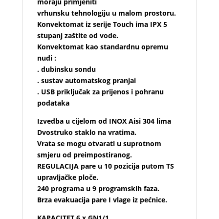
moraju primjeniti
vrhunsku tehnologiju u malom prostoru.
Konvektomat iz serije Touch ima IPX 5
stupanj zaštite od vode.
Konvektomat kao standardnu opremu
nudi :
. dubinsku sondu
. sustav automatskog pranjai
. USB priključak za prijenos i pohranu
podataka
Izvedba u cijelom od INOX Aisi 304 lima
Dvostruko staklo na vratima.
Vrata se mogu otvarati u suprotnom
smjeru od preimpostiranog.
REGULACIJA pare u 10 pozicija putom TS
upravljačke ploče.
240 programa u 9 programskih faza.
Brza evakuacija pare I vlage iz pećnice.
KAPACITET 6 x GN1/1