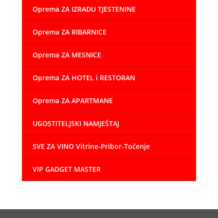
Oprema ZA IZRADU TJESTENINE
Oprema ZA RIBARNICE
Oprema ZA MESNICE
Oprema ZA HOTEL i RESTORAN
Oprema ZA APARTMANE
UGOSTITELJSKI NAMJEŠTAJ
SVE ZA VINO Vitrine-Pribor-Točenje
VIP GADGET MASTER