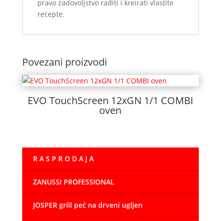
pravo zadovoljstvo raditi i kreirati vlastite
recepte.
Povezani proizvodi
EVO TouchScreen 12xGN 1/1 COMBI
oven
R A S P R O D A J A
ZANUSSI PROFESSIONAL
JOSPER grill peć na drveni ugljen