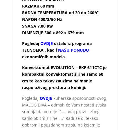
RAZMAK 68 mm
RADNA TEMPERATURA od 30 do 260°C
NAPON 400/3/50 Hz
SNAGA 7,80 Kw
DIMENZIJE 500 x 892 x 679 mm
Pogledaj
OVDJE
ostalo iz programa
TECNOEKA , kao i
NAŠU PONUDU
ekonomičnih modela.
Konvektomat EVOLUTION – EKF 611CTC je
kompaktni konvektomat širine samo 50
cm te kao takav zauzima najmanje
raspoloživog prostora u kuhinji.
Pogledaj
OVDJE
kuharske sposobnosti ovog
MALOG DIVA – odmah će Vam nestati svaka
sumnja da on nije “…..onaj pravi – zbog
samo 50 cm širine…..” Radi se o itekako
dobrom i pouzdanom stroju na kojem je