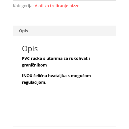
iz
Kategorija:
Alati za tretiranje pizze
peći
količina
Opis
Opis
PVC ručka s utorima za rukohvat i
graničnikom
INOX čelična hvataljka s mogućom
regulacijom.