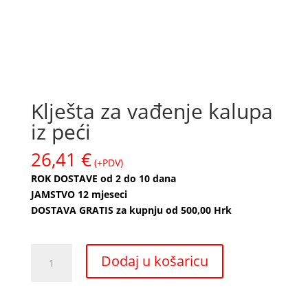
Klješta za vađenje kalupa
iz peći
26,41
€
(+PDV)
ROK DOSTAVE od 2 do 10 dana
JAMSTVO 12 mjeseci
DOSTAVA GRATIS za kupnju od 500,00 Hrk
Klješta
Dodaj u košaricu
za
vađenje
kalupa