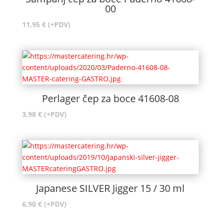
00
11,95
€
(+PDV)
Perlager čep za boce 41608-08
3,98
€
(+PDV)
Japanese SILVER Jigger 15 / 30 ml
6,90
€
(+PDV)