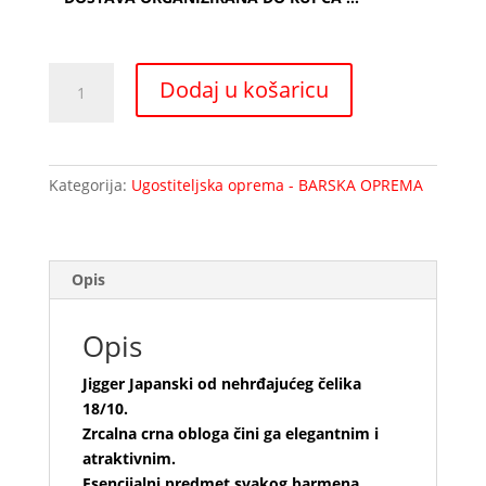
Japanese
Dodaj u košaricu
BLACK
Jigger
25
/
Kategorija:
Ugostiteljska oprema - BARSKA OPREMA
50
ml
količina
Opis
Opis
Jigger Japanski od nehrđajućeg čelika
18/10.
Zrcalna crna obloga čini ga elegantnim i
atraktivnim.
Esencijalni predmet svakog barmena,