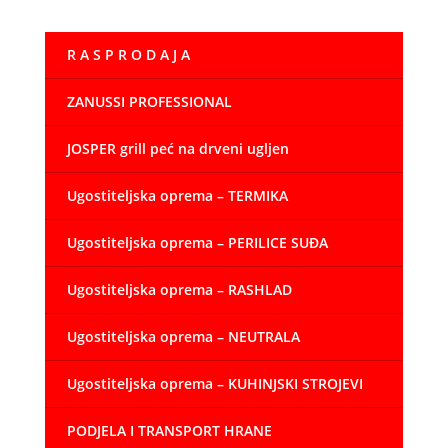
R A S P R O D A J A
ZANUSSI PROFESSIONAL
JOSPER grill peć na drveni ugljen
Ugostiteljska oprema – TERMIKA
Ugostiteljska oprema – PERILICE SUĐA
Ugostiteljska oprema – RASHLAD
Ugostiteljska oprema – NEUTRALA
Ugostiteljska oprema – KUHINJSKI STROJEVI
PODJELA I TRANSPORT HRANE