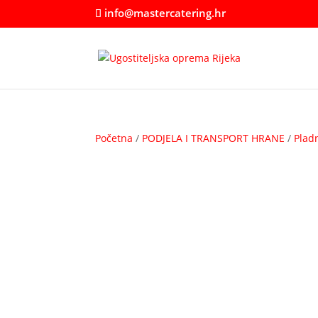
info@mastercatering.hr
Početna
/
PODJELA I TRANSPORT HRANE
/
Plad