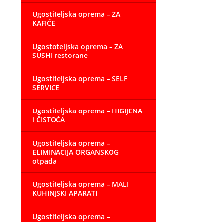
Ugostiteljska oprema – ZA
KAFIĆE
Ugostoteljska oprema – ZA
SUSHI restorane
Ugostiteljska oprema – SELF
SERVICE
Ugostiteljska oprema – HIGIJENA
i ČISTOĆA
Ugostiteljska oprema –
ELIMINACIJA ORGANSKOG
otpada
Ugostiteljska oprema – MALI
KUHINJSKI APARATI
Ugostiteljska oprema –