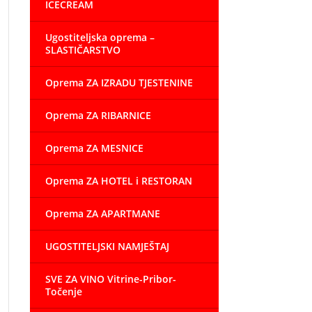
ICECREAM
Ugostiteljska oprema –
SLASTIČARSTVO
Oprema ZA IZRADU TJESTENINE
Oprema ZA RIBARNICE
Oprema ZA MESNICE
Oprema ZA HOTEL i RESTORAN
Oprema ZA APARTMANE
UGOSTITELJSKI NAMJEŠTAJ
SVE ZA VINO Vitrine-Pribor-
Točenje