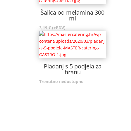
Šalica od melamina 300
ml
3,19
€
(+PDV)
Pladanj s 5 podjela za
hranu
Trenutno nedostupno