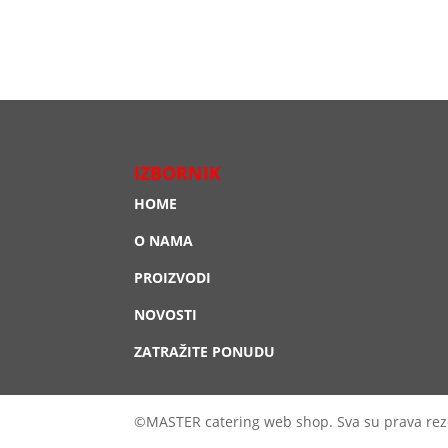
IZBORNIK
HOME
O NAMA
PROIZVODI
NOVOSTI
ZATRAŽITE PONUDU
©MASTER catering web shop. Sva su prava rez