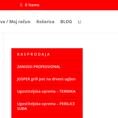
0 Items
ava / Moj račun
Košarica
BLOG
R A S P R O D A J A
ZANUSSI PROFESSIONAL
JOSPER grill peć na drveni ugljen
Ugostiteljska oprema – TERMIKA
Ugostiteljska oprema – PERILICE
SUĐA