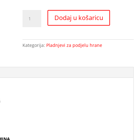
Izotermički
Dodaj u košaricu
pladanj
za
1
osobu-
Kategorija:
Pladnjevi za podjelu hrane
MCG
količina
G
AMINA