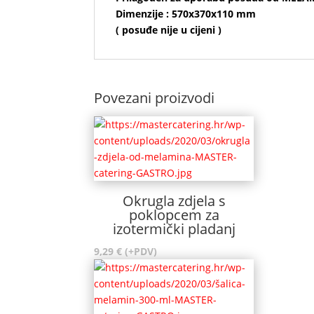
Dimenzije : 570x370x110 mm
( posuđe nije u cijeni )
Povezani proizvodi
Okrugla zdjela s
poklopcem za
izotermički pladanj
9,29
€
(+PDV)