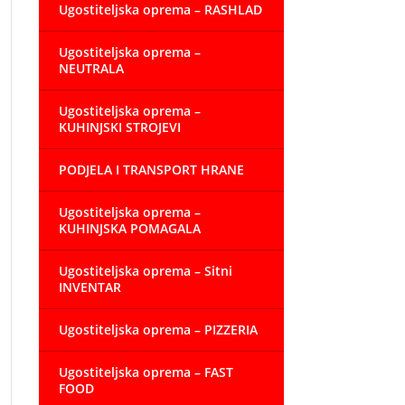
Ugostiteljska oprema – RASHLAD
Ugostiteljska oprema –
NEUTRALA
Ugostiteljska oprema –
KUHINJSKI STROJEVI
PODJELA I TRANSPORT HRANE
Ugostiteljska oprema –
KUHINJSKA POMAGALA
Ugostiteljska oprema – Sitni
INVENTAR
Ugostiteljska oprema – PIZZERIA
Ugostiteljska oprema – FAST
FOOD