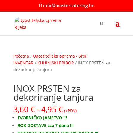
info@mastercatering.hr
Početna
/
Ugostiteljska oprema - Sitni
INVENTAR
/
KUHINJSKI PRIBOR
/ INOX PRSTEN za
dekoriranje tanjura
INOX PRSTEN za
dekoriranje tanjura
Raspon
3,60
€
–
4,95
€
(+PDV)
cijena:
TVORNIČKO JAMSTVO !!!
od
ROK DOSTAVE cca 7 dana !!!
3,60 €