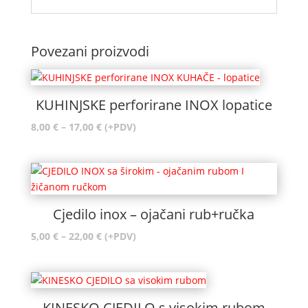
Povezani proizvodi
KUHINJSKE perforirane INOX lopatice
Raspon
8,00
€
–
17,00
€
(+PDV)
cijena:
od
8,00 €
do
17,00 €
Cjedilo inox – ojačani rub+ručka
Raspon
5,00
€
–
22,00
€
(+PDV)
cijena:
od
5,00 €
do
KINESKO CJEDILO s visokim rubom