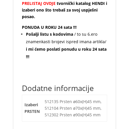
PRELISTAJ OVDJE
tvornički katalog HENDI i
izaberi ono što trebaš za svoj uspješni
posao.
PONUDA U ROKU 24 sata !!!
Pošalji listu s kodovima
/ to su 6.ero
znamenkasti brojevi ispred imana artikla/
i mi ćemo poslati ponudu u roku 24 sata
!!!
Dodatne informacije
512135 Prsten ø60x(H)45 mm,
Izaberi
512104 Prsten ø70x(H)45 mm,
PRSTEN
512302 Prsten ø90x(H)45 mm