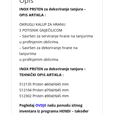
Opis
INOX PRSTEN za dekoriranje tanjura –
OPIS ARTIKLA :
OKRUGLI KALUP ZA HRANU
S POTISNIK GNJEČILICOM
– Savršen za serviranje hrane na tanjurima
u profinjenim oblicima.
– Savršen za dekoriranje hrane na
tanjurima
u profinjenim oblicima.
INOX PRSTEN za dekoriranje tanjura –
TEHNIČKI OPIS ARTIKLA :
512135 Prsten ø60x(H)45 mm
512104 Prsten ø70x(H)45 mm
512302 Prsten ø90x(H)45 mm
Pogledaj
OVDJE
našu ponudu sitnog
inventara iz programa HENDI – također