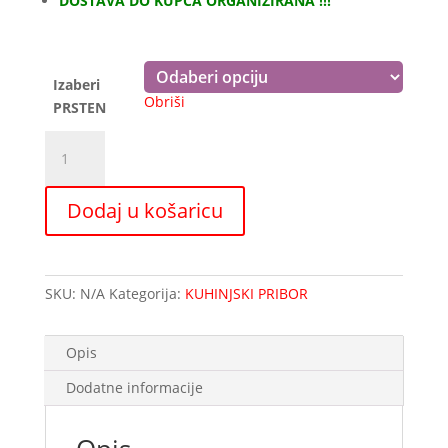
DOSTAVA DO KUPCA ORGANIZIRANA !!!
do
4,95 €
Izaberi
Obriši
PRSTEN
INOX
PRSTEN
za
Dodaj u košaricu
dekoriranje
tanjura
količina
SKU:
N/A
Kategorija:
KUHINJSKI PRIBOR
Opis
Dodatne informacije