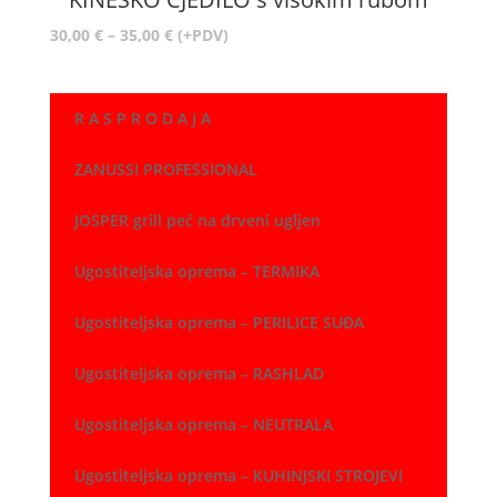
22,00 €
Raspon
30,00
€
–
35,00
€
(+PDV)
cijena:
od
30,00 €
R A S P R O D A J A
do
35,00 €
ZANUSSI PROFESSIONAL
JOSPER grill peć na drveni ugljen
Ugostiteljska oprema – TERMIKA
Ugostiteljska oprema – PERILICE SUĐA
Ugostiteljska oprema – RASHLAD
Ugostiteljska oprema – NEUTRALA
Ugostiteljska oprema – KUHINJSKI STROJEVI