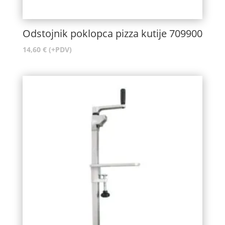
Odstojnik poklopca pizza kutije 709900
14,60
€
(+PDV)