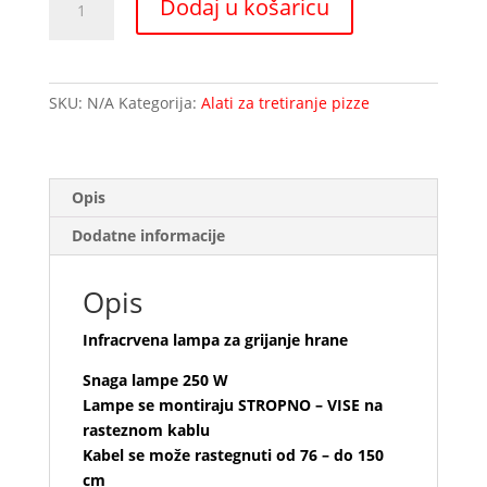
Dodaj u košaricu
lampa
za
grijanje
hrane
SKU:
N/A
Kategorija:
Alati za tretiranje pizze
količina
Opis
Dodatne informacije
Opis
Infracrvena lampa za grijanje hrane
Snaga lampe 250 W
Lampe se montiraju STROPNO – VISE na
rasteznom kablu
Kabel se može rastegnuti od 76 – do 150
cm