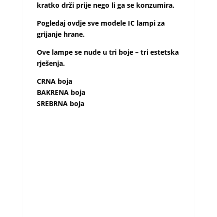
kratko drži prije nego li ga se konzumira.
Pogledaj ovdje sve modele IC lampi za
grijanje hrane.
Ove lampe se nude u tri boje – tri estetska
rješenja.
CRNA boja
BAKRENA boja
SREBRNA boja
Types of Bulb Warmers
Avantco W62 Aluminum Free Standing Heat
Lamp with 2 Bulbs – 120V, 500W
Bulb warmers, or heat lamps, are the most
economical choice in overhead heating and
are used primarily in merchandising
applications because in addition to
warming,