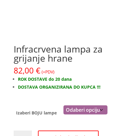
Infracrvena lampa za
grijanje hrane
82,00
€
(+PDV)
ROK DOSTAVE do 20 dana
DOSTAVA ORGANIZIRANA DO KUPCA !!!
Izaberi BOJU lampe
Infracrvena