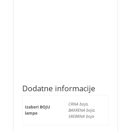
to buffet lines. Free standing units are
perfect for catering operations,
as you can easily transport them from place
to place, while lighted display stations let
you hold warm bags of French fries and
other sides
at concession stands and carnivals.
Dodatne informacije
CRNA boja,
Izaberi BOJU
BAKRENA boja,
lampe
SREBRNA boja