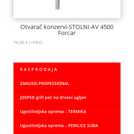
Otvarač konzervi-STOLNI-AV 4500
Forcar
76,00
€
(+PDV)
R A S P R O D A J A
ZANUSSI PROFESSIONAL
JOSPER grill peć na drveni ugljen
Ugostiteljska oprema – TERMIKA
Ugostiteljska oprema – PERILICE SUĐA