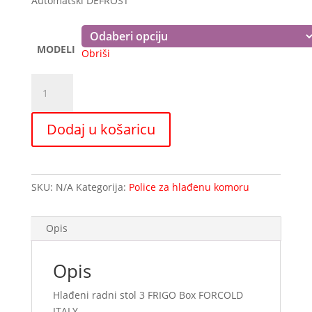
Automatski DEFROST
do
1.172,61 €
MODELI
Obriši
Hlađeni
radni
stol
Dodaj u košaricu
3
FRIGO
Box
FORCOLD
SKU:
N/A
Kategorija:
Police za hlađenu komoru
ITALY
količina
Opis
Opis
Hlađeni radni stol 3 FRIGO Box FORCOLD
ITALY