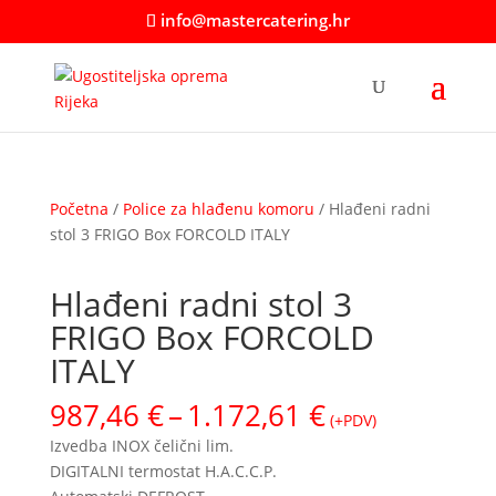
info@mastercatering.hr
Početna
/
Police za hlađenu komoru
/ Hlađeni radni
stol 3 FRIGO Box FORCOLD ITALY
Hlađeni radni stol 3
FRIGO Box FORCOLD
ITALY
Raspon
987,46
€
–
1.172,61
€
(+PDV)
cijena:
Izvedba INOX čelični lim.
od
DIGITALNI termostat H.A.C.C.P.
987,46 €