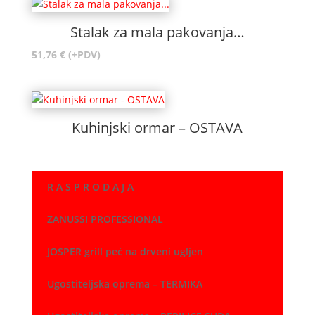
Stalak za mala pakovanja…
51,76
€
(+PDV)
Kuhinjski ormar – OSTAVA
R A S P R O D A J A
ZANUSSI PROFESSIONAL
JOSPER grill peć na drveni ugljen
Ugostiteljska oprema – TERMIKA