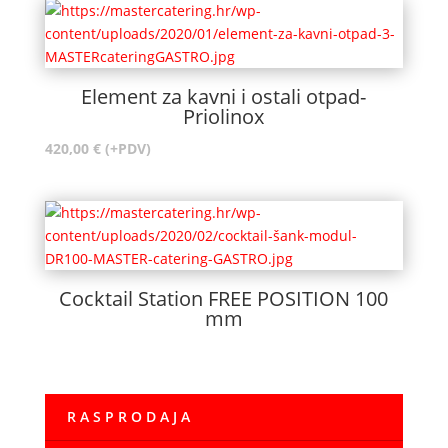
Element za kavni i ostali otpad-
Priolinox
420,00
€
(+PDV)
Cocktail Station FREE POSITION 100
mm
R A S P R O D A J A