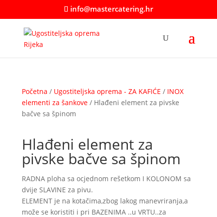
info@mastercatering.hr
Početna
/
Ugostiteljska oprema - ZA KAFIĆE
/
INOX
elementi za šankove
/ Hlađeni element za pivske
bačve sa špinom
Hlađeni element za
pivske bačve sa špinom
RADNA ploha sa ocjednom rešetkom I KOLONOM sa
dvije SLAVINE za pivu.
ELEMENT je na kotačima,zbog lakog manevriranja,a
može se koristiti i pri BAZENIMA ..u VRTU..za