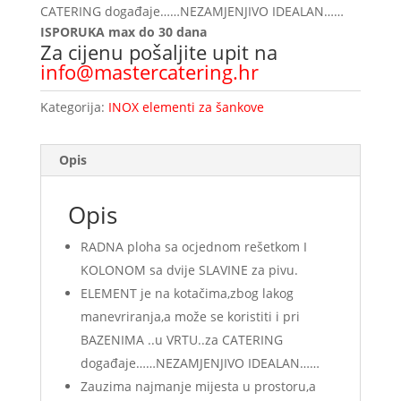
CATERING događaje……NEZAMJENJIVO IDEALAN……
ISPORUKA max do 30 dana
Za cijenu pošaljite upit na
info@mastercatering.hr
Kategorija:
INOX elementi za šankove
Opis
Opis
RADNA ploha sa ocjednom rešetkom I
KOLONOM sa dvije SLAVINE za pivu.
ELEMENT je na kotačima,zbog lakog
manevriranja,a može se koristiti i pri
BAZENIMA ..u VRTU..za CATERING
događaje……NEZAMJENJIVO IDEALAN……
Zauzima najmanje mijesta u prostoru,a