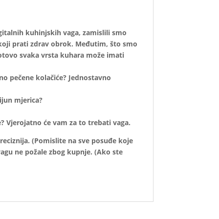
italnih kuhinjskih vaga, zamislili smo
koji prati zdrav obrok. Međutim, što smo
da gotovo svaka vrsta kuhara može imati
rno pečene kolačiće? Jednostavno
lijun mjerica?
e? Vjerojatno će vam za to trebati vaga.
reciznija. (Pomislite na sve posuđe koje
 vagu ne požale zbog kupnje. (Ako ste