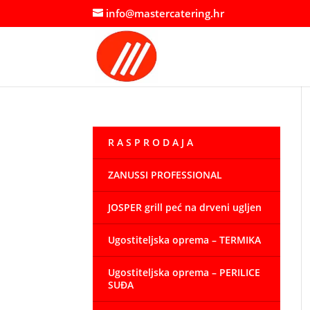
info@mastercatering.hr
R A S P R O D A J A
ZANUSSI PROFESSIONAL
JOSPER grill peć na drveni ugljen
Ugostiteljska oprema – TERMIKA
Ugostiteljska oprema – PERILICE
SUĐA