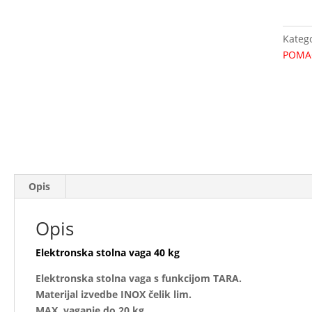
40
kg
Katego
količi
POMA
Opis
Opis
Elektronska stolna vaga 40 kg
Elektronska stolna vaga s funkcijom TARA.
Materijal izvedbe INOX čelik lim.
MAX. vaganje do 20 kg.