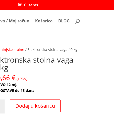
0 Items
ava / Moj račun
Košarica
BLOG
hinjske stolne
/ Elektronska stolna vaga 40 kg
ektronska stolna vaga
 kg
0,66
€
(+PDV)
VO 12 mj.
OSTAVE do 15 dana
onska
Dodaj u košaricu