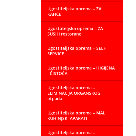
Ugostiteljska oprema – ZA
KAFIĆE
Ugostoteljska oprema – ZA
SUSHI restorane
Ugostiteljska oprema – SELF
SERVICE
Ugostiteljska oprema – HIGIJENA
i ČISTOĆA
Ugostiteljska oprema –
ELIMINACIJA ORGANSKOG
otpada
Ugostiteljska oprema – MALI
KUHINJSKI APARATI
Ugostiteljska oprema –