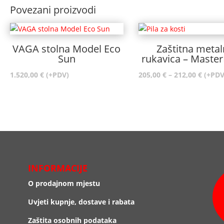
Povezani proizvodi
VAGA stolna Model Eco
Zaštitna meta
Sun
rukavica – Maste
Raspo
1.520,00
€
(+PDV)
205,00
€
–
212,00
€
(+PDV
cijena:
od
205,00
do
212,00
INFORMACIJE
O prodajnom mjestu
Uvjeti kupnje, dostave i rabata
Zaštita osobnih podataka