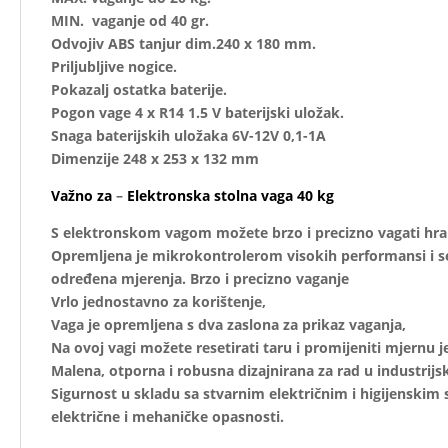
MIN. vaganje od 40 gr.
Odvojiv ABS tanjur dim.240 x 180 mm.
Priljubljive nogice.
Pokazalj ostatka baterije.
Pogon vage 4 x R14 1.5 V baterijski uložak.
Snaga baterijskih uložaka 6V-12V 0,1-1A
Dimenzije 248 x 253 x 132 mm
Važno za
–
Elektronska stolna vaga 40 kg
S elektronskom vagom možete brzo i precizno vagati hran
Opremljena je mikrokontrolerom visokih performansi i se
određena mjerenja. Brzo i precizno vaganje
Vrlo jednostavno za korištenje,
Vaga je opremljena s dva zaslona za prikaz vaganja,
Na ovoj vagi možete resetirati taru i promijeniti mjernu j
Malena, otporna i robusna dizajnirana za rad u industrij
Sigurnost u skladu sa stvarnim električnim i higijenskim
električne i mehaničke opasnosti.