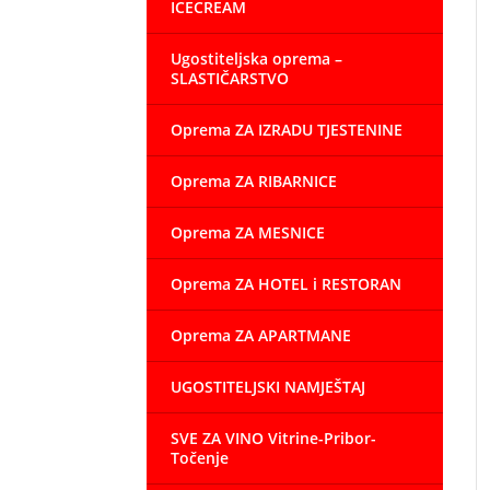
ICECREAM
Ugostiteljska oprema –
SLASTIČARSTVO
Oprema ZA IZRADU TJESTENINE
Oprema ZA RIBARNICE
Oprema ZA MESNICE
Oprema ZA HOTEL i RESTORAN
Oprema ZA APARTMANE
UGOSTITELJSKI NAMJEŠTAJ
SVE ZA VINO Vitrine-Pribor-
Točenje