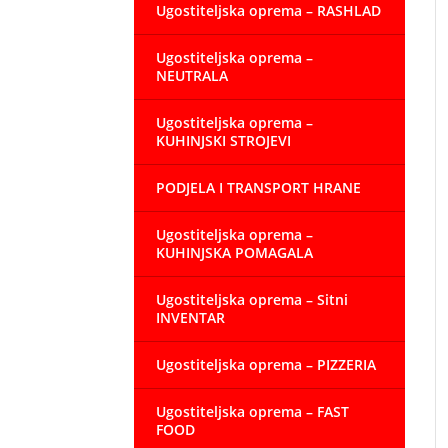
Ugostiteljska oprema – RASHLAD
Ugostiteljska oprema –
NEUTRALA
Ugostiteljska oprema –
KUHINJSKI STROJEVI
PODJELA I TRANSPORT HRANE
Ugostiteljska oprema –
KUHINJSKA POMAGALA
Ugostiteljska oprema – Sitni
INVENTAR
Ugostiteljska oprema – PIZZERIA
Ugostiteljska oprema – FAST
FOOD