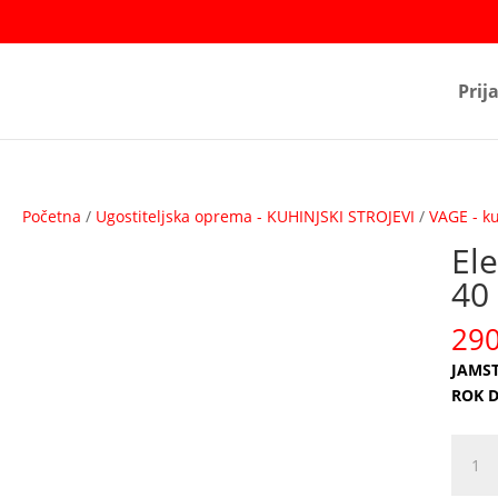
Prij
Početna
/
Ugostiteljska oprema - KUHINJSKI STROJEVI
/
VAGE - ku
El
40
29
JAMST
ROK D
Elektr
stolna
vaga