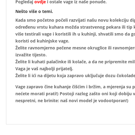
Pogledaj
ovdje
i ostale vage iz naše ponude.
Nešto više o temi.
Kada smo početno počeli razvijati našu novu kolekciju dig
određenu vrstu kuhara možda strastvenog pekara ili tip 
više testirali vage i koristili ih u kuhinji, shvatili smo 
koristi od kuhinjske vage.
Želite ravnomjerno pečene mesne okruglice ili ravnomje
izvažite tijesto.
Želite li kuhati palačinke ili kolače, a da ne pripremite mi
Vaga je vaš najbolji prijatelj.
Želite li ići na dijetu koja zapravo uključuje dozu čokolad
Vage zapravo čine kuhanje čišćim i bržim, a mjerenja su p
nećete morati prati!) Postoji razlog zašto oni koji dobiju
nespretni, ne brinite: naš novi model je vodootporan!)