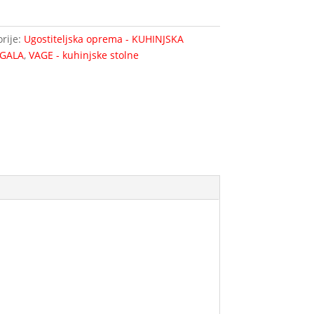
rije:
Ugostiteljska oprema - KUHINJSKA
na
GALA
,
VAGE - kuhinjske stolne