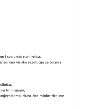
u i sve vrste namirnica.
nzorima visoke rezolucije za točna i
edinicu.
skim kuhinjama,
 smjernicama, drastično minimizira sve