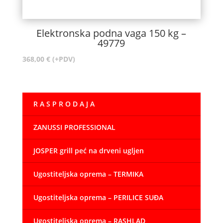
Elektronska podna vaga 150 kg –
49779
368,00
€
(+PDV)
R A S P R O D A J A
ZANUSSI PROFESSIONAL
JOSPER grill peć na drveni ugljen
Ugostiteljska oprema – TERMIKA
Ugostiteljska oprema – PERILICE SUĐA
Ugostiteljska oprema – RASHLAD