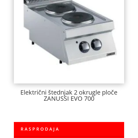
Električni štednjak 2 okrugle ploče
ZANUSSI EVO 700
R A S P R O D A J A