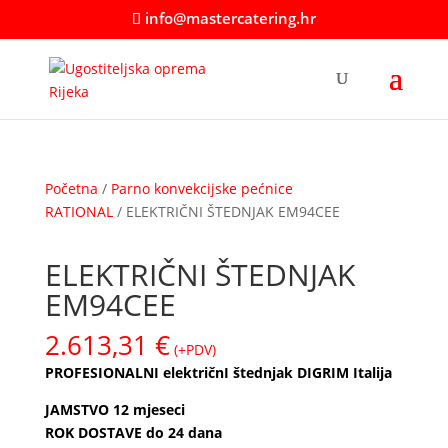
info@mastercatering.hr
Početna
/
Parno konvekcijske pećnice
RATIONAL
/ ELEKTRIČNI ŠTEDNJAK EM94CEE
ELEKTRIČNI ŠTEDNJAK
EM94CEE
2.613,31
€
(+PDV)
PROFESIONALNI električnI štednjak DIGRIM Italija
JAMSTVO 12 mjeseci
ROK DOSTAVE do 24 dana