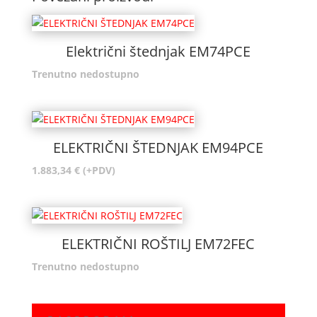
Električni štednjak EM74PCE
Trenutno nedostupno
ELEKTRIČNI ŠTEDNJAK EM94PCE
1.883,34
€
(+PDV)
ELEKTRIČNI ROŠTILJ EM72FEC
Trenutno nedostupno