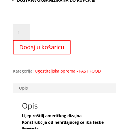
DOSTAVA ORGANIZIRANA DO KUPCA !!!
Električni
SALAMANDER
-
Dodaj u košaricu
Model
600
Lift
up
Kategorija:
Ugostiteljska oprema - FAST FOOD
količina
Opis
Opis
Lijep roštilj američkog dizajna
Konstrukcija od nehrđajućeg čelika teške
čvrstoće