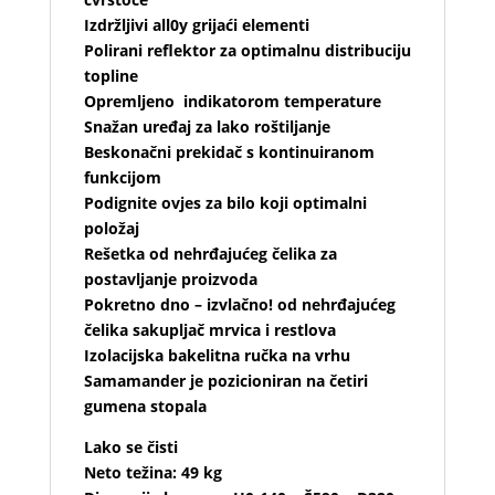
Izdržljivi all0y grijaći elementi
Polirani reflektor za optimalnu distribuciju
topline
Opremljeno indikatorom temperature
Snažan uređaj za lako roštiljanje
Beskonačni prekidač s kontinuiranom
funkcijom
Podignite ovjes za bilo koji optimalni
položaj
Rešetka od nehrđajućeg čelika za
postavljanje proizvoda
Pokretno dno – izvlačno! od nehrđajućeg
čelika sakupljač mrvica i restlova
Izolacijska bakelitna ručka na vrhu
Samamander je pozicioniran na četiri
gumena stopala
Lako se čisti
Neto težina: 49 kg