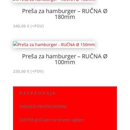
Preša za hamburger – RUČNA Ø
180mm
340,00
€
(+PDV)
Preša za hamburger – RUČNA Ø
100mm
230,00
€
(+PDV)
R A S P R O D A J A
ZANUSSI PROFESSIONAL
JOSPER grill peć na drveni ugljen