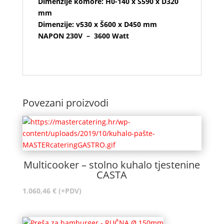
Dimenzije komore: H0-140 x Š590 x D320
mm
Dimenzije: v530 x Š600 x D450 mm
NAPON 230V – 3600 Watt
Povezani proizvodi
Multicooker – stolno kuhalo tjestenine
CASTA
1.060,46
€
(+PDV)