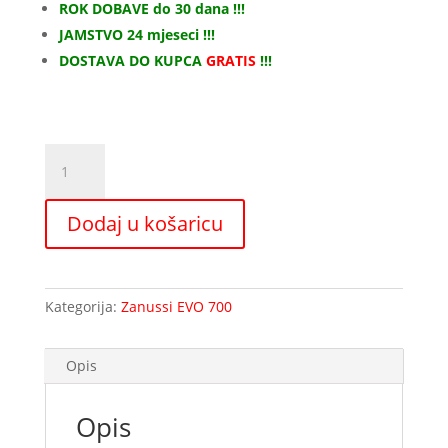
ROK DOBAVE do 30 dana !!!
JAMSTVO 24 mjeseci !!!
DOSTAVA DO KUPCA
GRATIS
!!!
Električni
roštilj
ZANUSSI
Dodaj u košaricu
800
mm
količina
Kategorija:
Zanussi EVO 700
Opis
Opis