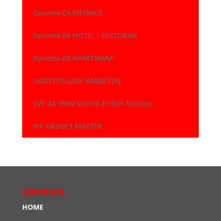
Oprema ZA MESNICE
Oprema ZA HOTEL i RESTORAN
Oprema ZA APARTMANE
UGOSTITELJSKI NAMJEŠTAJ
SVE ZA VINO Vitrine-Pribor-Točenje
VIP GADGET MASTER
IZBORNIK
HOME