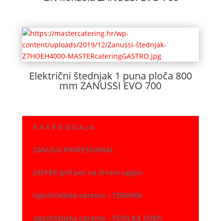
Električni štednjak 1 puna ploča 800
mm ZANUSSI EVO 700
R A S P R O D A J A
ZANUSSI PROFESSIONAL
JOSPER grill peć na drveni ugljen
Ugostiteljska oprema – TERMIKA
Ugostiteljska oprema – PERILICE SUĐA