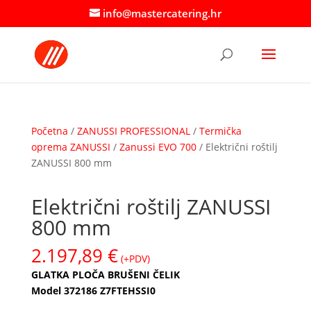
info@mastercatering.hr
Početna
/
ZANUSSI PROFESSIONAL
/
Termička
oprema ZANUSSI
/
Zanussi EVO 700
/ Električni roštilj
ZANUSSI 800 mm
Električni roštilj ZANUSSI
800 mm
2.197,89
€
(+PDV)
GLATKA PLOČA BRUŠENI ČELIK
Model 372186 Z7FTEHSSI0