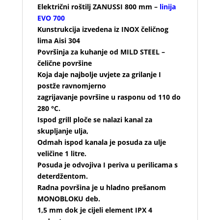
Električni roštilj ZANUSSI 800 mm –
linija
EVO 700
Kunstrukcija izvedena iz INOX čeličnog
lima Aisi 304
Površinja za kuhanje od MILD STEEL –
čelične površine
Koja daje najbolje uvjete za grilanje I
postže ravnomjerno
zagrijavanje površine u rasponu od 110 do
280 °C.
Ispod grill ploče se nalazi kanal za
skupljanje ulja,
Odmah ispod kanala je posuda za ulje
veličine 1 litre.
Posuda je odvojiva I periva u perilicama s
deterdžentom.
Radna površina je u hladno prešanom
MONOBLOKU deb.
1,5 mm dok je cijeli element IPX 4