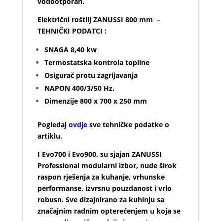
vodootporan.
Električni roštilj ZANUSSI 800 mm –
TEHNIČKI PODATCI :
SNAGA 8,40 kw
Termostatska kontrola topline
Osigurač protu zagrijavanja
NAPON 400/3/50 Hz.
Dimenzije 800 x 700 x 250 mm
Pogledaj
ovdje
sve tehničke podatke o
artiklu.
I Evo700 i Evo900, su sjajan ZANUSSI
Professional modularni izbor, nude širok
raspon rješenja za kuhanje, vrhunske
performanse, izvrsnu pouzdanost i vrlo
robusn. Sve dizajnirano za kuhinju sa
značajnim radnim opterećenjem u koja se