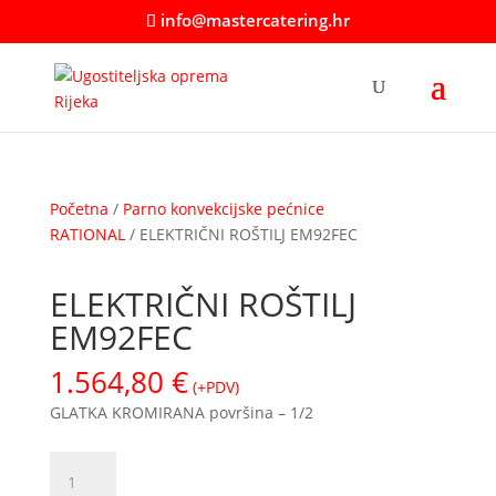
info@mastercatering.hr
Početna
/
Parno konvekcijske pećnice
RATIONAL
/ ELEKTRIČNI ROŠTILJ EM92FEC
ELEKTRIČNI ROŠTILJ
EM92FEC
1.564,80
€
(+PDV)
GLATKA KROMIRANA površina – 1/2
ELEKTRIČNI
ROŠTILJ