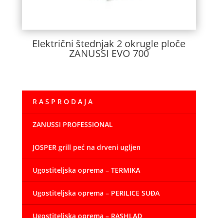
Električni štednjak 2 okrugle ploče
ZANUSSI EVO 700
R A S P R O D A J A
ZANUSSI PROFESSIONAL
JOSPER grill peć na drveni ugljen
Ugostiteljska oprema – TERMIKA
Ugostiteljska oprema – PERILICE SUĐA
Ugostiteljska oprema – RASHLAD