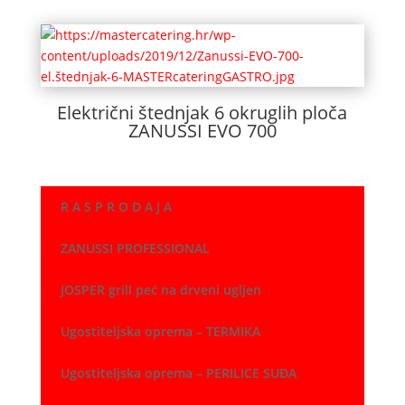
Električni štednjak 6 okruglih ploča
ZANUSSI EVO 700
R A S P R O D A J A
ZANUSSI PROFESSIONAL
JOSPER grill peć na drveni ugljen
Ugostiteljska oprema – TERMIKA
Ugostiteljska oprema – PERILICE SUĐA