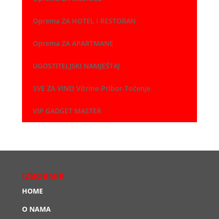
Oprema ZA HOTEL i RESTORAN
Oprema ZA APARTMANE
UGOSTITELJSKI NAMJEŠTAJ
SVE ZA VINO Vitrine-Pribor-Točenje
VIP GADGET MASTER
IZBORNIK
HOME
O NAMA