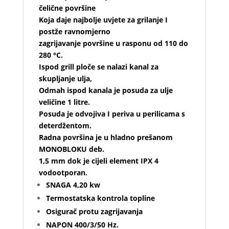
čelične površine
Koja daje najbolje uvjete za grilanje I
postže ravnomjerno
zagrijavanje površine u rasponu od 110 do
280 °C.
Ispod grill ploče se nalazi kanal za
skupljanje ulja,
Odmah ispod kanala je posuda za ulje
veličine 1 litre.
Posuda je odvojiva I periva u perilicama s
deterdžentom.
Radna površina je u hladno prešanom
MONOBLOKU deb.
1,5 mm dok je cijeli element IPX 4
vodootporan.
SNAGA 4,20 kw
Termostatska kontrola topline
Osigurač protu zagrijavanja
NAPON 400/3/50 Hz.