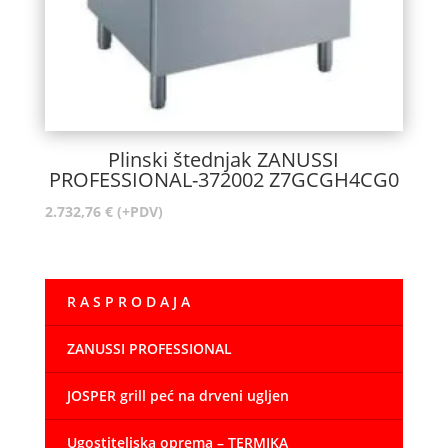
Plinski štednjak ZANUSSI
PROFESSIONAL-372002 Z7GCGH4CG0
2.732,76
€
(+PDV)
R A S P R O D A J A
ZANUSSI PROFESSIONAL
JOSPER grill peć na drveni ugljen
Ugostiteljska oprema – TERMIKA