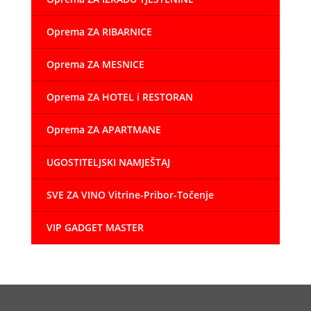
Oprema ZA RIBARNICE
Oprema ZA MESNICE
Oprema ZA HOTEL i RESTORAN
Oprema ZA APARTMANE
UGOSTITELJSKI NAMJEŠTAJ
SVE ZA VINO Vitrine-Pribor-Točenje
VIP GADGET MASTER