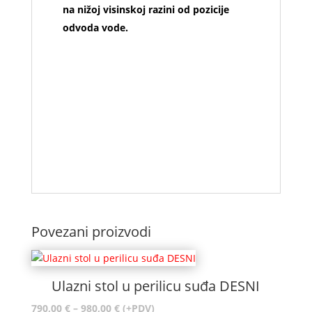
na nižoj visinskoj razini od pozicije
odvoda vode.
Povezani proizvodi
Ulazni stol u perilicu suđa DESNI
Raspon
790,00
€
–
980,00
€
(+PDV)