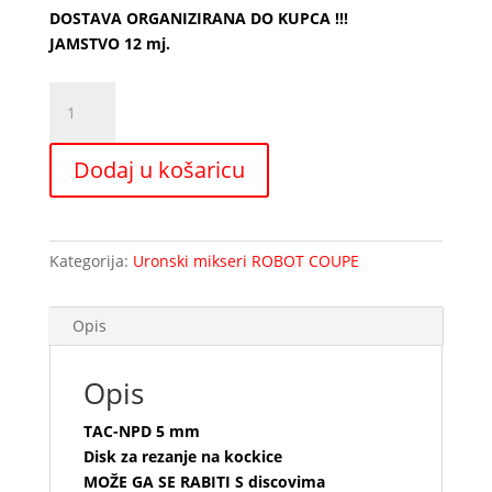
DOSTAVA ORGANIZIRANA DO KUPCA !!!
JAMSTVO 12 mj.
DISK
noževi
za
Dodaj u košaricu
TAC
-
NPD
5
Kategorija:
Uronski mikseri ROBOT COUPE
mm
količina
Opis
Opis
TAC-NPD 5 mm
Disk za rezanje na kockice
MOŽE GA SE RABITI S discovima