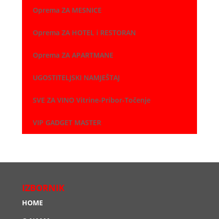
Oprema ZA MESNICE
Oprema ZA HOTEL i RESTORAN
Oprema ZA APARTMANE
UGOSTITELJSKI NAMJEŠTAJ
SVE ZA VINO Vitrine-Pribor-Točenje
VIP GADGET MASTER
IZBORNIK
HOME