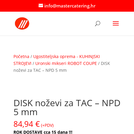
info@mastercatering.hr
Početna
/
Ugostiteljska oprema - KUHINJSKI
STROJEVI
/
Uronski mikseri ROBOT COUPE
/ DISK
noževi za TAC – NPD 5 mm
DISK noževi za TAC – NPD
5 mm
84,94
€
(+PDV)
ROK DOSTAVE cca 15 dana !!!