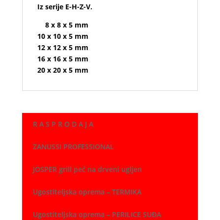
Iz serije E-H-Z-V.
8 x 8 x 5 mm
10 x 10 x 5 mm
12 x 12 x 5 mm
16 x 16 x 5 mm
20 x 20 x 5 mm
R A S P R O D A J A
ZANUSSI PROFESSIONAL
JOSPER grill peć na drveni ugljen
Ugostiteljska oprema – TERMIKA
Ugostiteljska oprema – PERILICE SUĐA