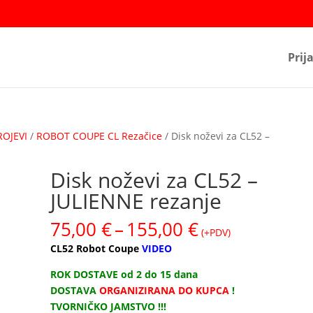
Prij
ROJEVI
/
ROBOT COUPE CL Rezačice
/ Disk noževi za CL52 –
Disk noževi za CL52 –
JULIENNE rezanje
Raspon
75,00
€
–
155,00
€
(+PDV)
cijena:
CL52 Robot Coupe
VIDEO
od
75,00 €
ROK DOSTAVE od 2 do 15 dana
do
DOSTAVA
ORGANIZIRANA DO KUPCA
!
155,00 €
TVORNIČKO JAMSTVO !!!