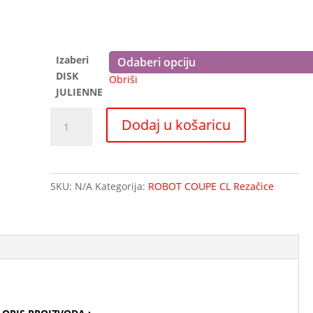
Izaberi
DISK
Obriši
JULIENNE
Disk
Dodaj u košaricu
noževi
za
CL52
-
SKU:
N/A
Kategorija:
ROBOT COUPE CL Rezačice
JULIENNE
rezanje
količina