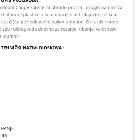
– OPIS PROIZVODA :
da Robot Coupe koriste za obradu povrća i drugih namirnica
 od otporne plastike u kombinaciji s nehrđajućim čelikom
ni za čišćenje i odlaganje nakon uporabe. Ovi artikli nude
 sati ručnog rada dnevno za rezanje, ribanje, valovitost,
re krumpir.
 – TEHNIČKI NAZIVI DIOSKOVA :
UHANJE
PIRA