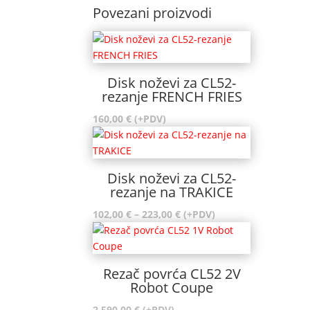
Povezani proizvodi
Disk noževi za CL52-
rezanje FRENCH FRIES
160,00
€
(+PDV)
Disk noževi za CL52-
rezanje na TRAKICE
Raspon
102,00
€
–
223,00
€
(+PDV)
cijena:
od
102,00 €
Rezač povrća CL52 2V
do
Robot Coupe
223,00 €
2.590,00
€
(+PDV)