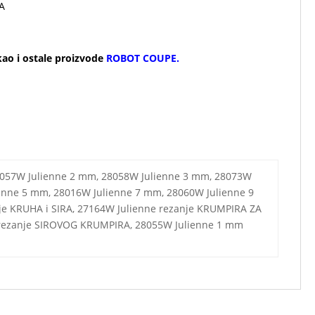
A
o i ostale proizvode
ROBOT COUPE
.
8057W Julienne 2 mm, 28058W Julienne 3 mm, 28073W
enne 5 mm, 28016W Julienne 7 mm, 28060W Julienne 9
je KRUHA i SIRA, 27164W Julienne rezanje KRUMPIRA ZA
rezanje SIROVOG KRUMPIRA, 28055W Julienne 1 mm