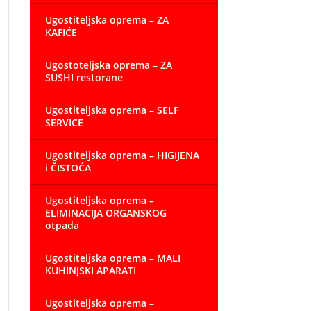
Ugostiteljska oprema – ZA
KAFIĆE
Ugostoteljska oprema – ZA
SUSHI restorane
Ugostiteljska oprema – SELF
SERVICE
Ugostiteljska oprema – HIGIJENA
i ČISTOĆA
Ugostiteljska oprema –
ELIMINACIJA ORGANSKOG
otpada
Ugostiteljska oprema – MALI
KUHINJSKI APARATI
Ugostiteljska oprema –