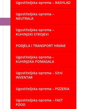
Ugostiteljska oprema – RASHLAD
Ugostiteljska oprema –
NEUTRALA
Ugostiteljska oprema –
KUHINJSKI STROJEVI
PODJELA I TRANSPORT HRANE
Ugostiteljska oprema –
KUHINJSKA POMAGALA
Ugostiteljska oprema – Sitni
INVENTAR
Ugostiteljska oprema – PIZZERIA
Ugostiteljska oprema – FAST
FOOD