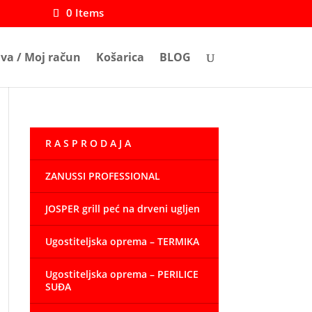
0 Items
ava / Moj račun
Košarica
BLOG
R A S P R O D A J A
ZANUSSI PROFESSIONAL
JOSPER grill peć na drveni ugljen
Ugostiteljska oprema – TERMIKA
Ugostiteljska oprema – PERILICE
SUĐA