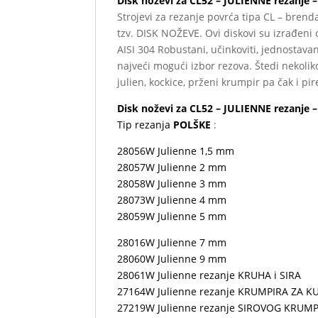
Disk noževi za CL52 – JULIENNE rezanje 
Strojevi za rezanje povrća tipa CL – bren
tzv. DISK NOŽEVE. Ovi diskovi su izrađeni
AISI 304 Robustani, učinkoviti, jednostava
najveći mogući izbor rezova. Štedi nekoliko
julien, kockice, prženi krumpir pa čak i pi
Disk noževi za CL52 – JULIENNE rezanje
Tip rezanja
POLŠKE
:
28056W Julienne 1,5 mm
28057W Julienne 2 mm
28058W Julienne 3 mm
28073W Julienne 4 mm
28059W Julienne 5 mm
28016W Julienne 7 mm
28060W Julienne 9 mm
28061W Julienne rezanje KRUHA i SIRA
27164W Julienne rezanje KRUMPIRA ZA K
27219W Julienne rezanje SIROVOG KRUM