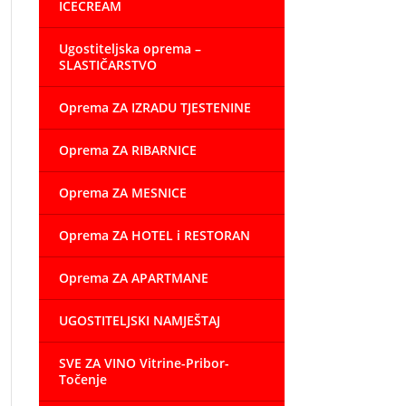
ICECREAM
Ugostiteljska oprema –
SLASTIČARSTVO
Oprema ZA IZRADU TJESTENINE
Oprema ZA RIBARNICE
Oprema ZA MESNICE
Oprema ZA HOTEL i RESTORAN
Oprema ZA APARTMANE
UGOSTITELJSKI NAMJEŠTAJ
SVE ZA VINO Vitrine-Pribor-
Točenje