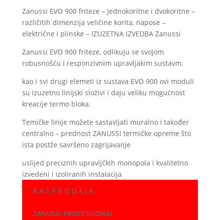
Zanussi EVO 900 friteze – Jednokoritne i dvokoritne –
različitih dimenzija veličine korita, napose –
električne i plinske – IZUZETNA IZVEDBA Zanussi
Zanussi EVO 900 friteze, odlikuju se svojom
robusnošću i responzivnim upravljakim sustavm.
kao i svi drugi elemeti iz sustava EVO 900 ovi moduli
su izuzetno linijski složivi i daju veliku mogućnost
kreacije termo bloka.
Temičke linije možete sastavljati muralno i također
centralno – prednost ZANUSSI termičke opreme što
ista postže savršeno zagrijavanje
uslijed preciznih upravljčkih monopola i kvalitetno
izvedeni i izoliranih instalacija
R A S P R O D A J A
ZANUSSI PROFESSIONAL