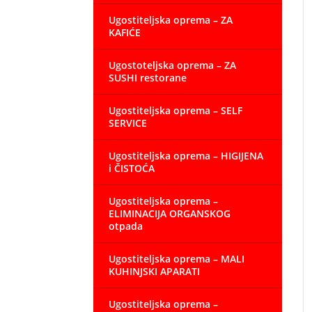
Ugostiteljska oprema – ZA
KAFIĆE
Ugostoteljska oprema – ZA
SUSHI restorane
Ugostiteljska oprema – SELF
SERVICE
Ugostiteljska oprema – HIGIJENA
i ČISTOĆA
Ugostiteljska oprema –
ELIMINACIJA ORGANSKOG
otpada
Ugostiteljska oprema – MALI
KUHINJSKI APARATI
Ugostiteljska oprema –