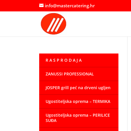
info@mastercatering.hr
R A S P R O D A J A
ZANUSSI PROFESSIONAL
JOSPER grill peć na drveni ugljen
Ugostiteljska oprema – TERMIKA
Ugostiteljska oprema – PERILICE
SUĐA