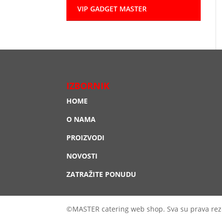
VIP GADGET MASTER
IZBORNIK
HOME
O NAMA
PROIZVODI
NOVOSTI
ZATRAŽITE PONUDU
©MASTER catering web shop. Sva su prava rez