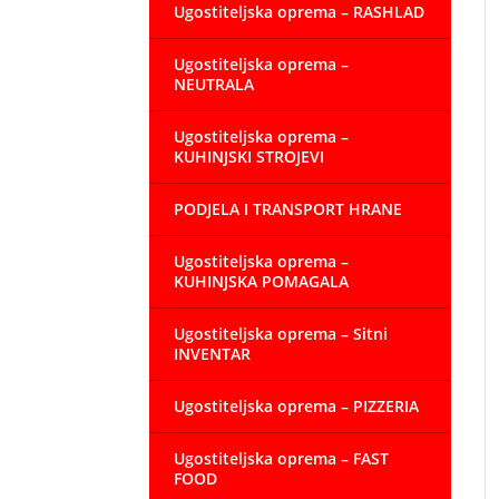
Ugostiteljska oprema – RASHLAD
Ugostiteljska oprema –
NEUTRALA
Ugostiteljska oprema –
KUHINJSKI STROJEVI
PODJELA I TRANSPORT HRANE
Ugostiteljska oprema –
KUHINJSKA POMAGALA
Ugostiteljska oprema – Sitni
INVENTAR
Ugostiteljska oprema – PIZZERIA
Ugostiteljska oprema – FAST
FOOD