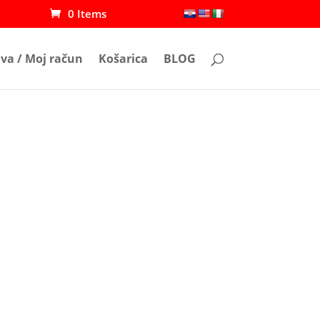
0 Items
ava / Moj račun
Košarica
BLOG