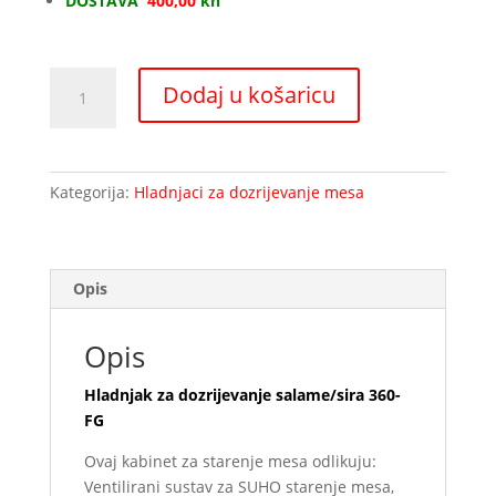
DOSTAVA
400,00
kn
Hladnjak
Dodaj u košaricu
za
dozrijevanje
salame/sira
360-
Kategorija:
Hladnjaci za dozrijevanje mesa
FG
količina
Opis
Opis
Hladnjak za dozrijevanje salame/sira 360-
FG
Ovaj kabinet za starenje mesa odlikuju:
Ventilirani sustav za SUHO starenje mesa,