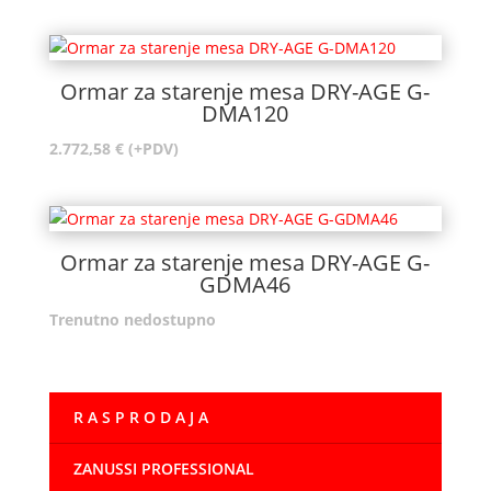
cijena:
od
2.370,00 €
do
Ormar za starenje mesa DRY-AGE G-
2.495,00 €
DMA120
2.772,58
€
(+PDV)
Ormar za starenje mesa DRY-AGE G-
GDMA46
Trenutno nedostupno
R A S P R O D A J A
ZANUSSI PROFESSIONAL