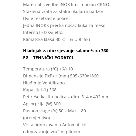
Materijal izvedbe INOX lim – obojan CRNO,
Staklena vrata za stalni okularni nadzor,
Dvije rešetkaste police,
Jedna INOKS prečka nosač kuka za meso,
Interno LED svijetlo,
Klimatska klasa 30°C – % U.R. 55)
Hladnjak za dozrijevanje salame/sira 360-
FG – TEHNIČKI PODATCI :
Temperatura (°C) +6/+10
Dimenzije DxPxH (mm) 595x630x1860
Hlađenje Ventilirano
Kapacitet (L) 368
Pet rešetkastih polica – dim. 514 x 402 mm
Apsorpcija (W) 300
Raspon vlage (%) 50 – Maks. 80
(promjenjivo)
Vrsta odmrzavanja Automatsko
odmrzavanje vrućim plinom