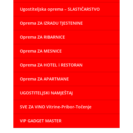
Ugostiteljska oprema – SLASTIČARSTVO
Oprema ZA IZRADU TJESTENINE
Oprema ZA RIBARNICE
Oprema ZA MESNICE
Oprema ZA HOTEL i RESTORAN
Oprema ZA APARTMANE
UGOSTITELJSKI NAMJEŠTAJ
SVE ZA VINO Vitrine-Pribor-Točenje
VIP GADGET MASTER