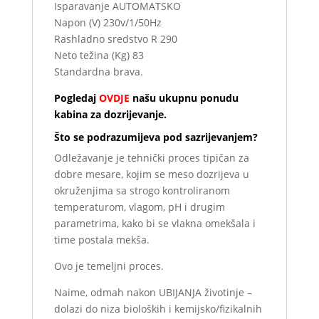
Isparavanje AUTOMATSKO
Napon (V) 230v/1/50Hz
Rashladno sredstvo R 290
Neto težina (Kg) 83
Standardna brava.
Pogledaj
OVDJE
našu ukupnu ponudu
kabina za dozrijevanje.
Što se podrazumijeva pod sazrijevanjem?
Odležavanje je tehnički proces tipičan za
dobre mesare, kojim se meso dozrijeva u
okruženjima sa strogo kontroliranom
temperaturom, vlagom, pH i drugim
parametrima, kako bi se vlakna omekšala i
time postala mekša.
Ovo je temeljni proces.
Naime, odmah nakon UBIJANJA životinje –
dolazi do niza bioloških i kemijsko/fizikalnih