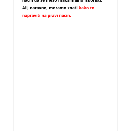
način da se meso maksimalno iskoristi.
Ali, naravno, moramo znati
kako to
napraviti na pravi način.
In cosa consiste la cottura a bassa
temperatura?
Per
cottura a bassa
temperatura
intendiamo un processo dove
si prepara la carne (o qualsiasi altro
alimento) ad una temperatura leggermente
più bassa rispetto al suo punto ottimale di
cottura. Per questo motivo prevede spesso
dei tempi più lunghi della cottura
tradizionale, ma che portano anche a
diversi vantaggi.
L’idea di questo tipo di cottura è meno
recente di quanto si creda. Il suo creatore è