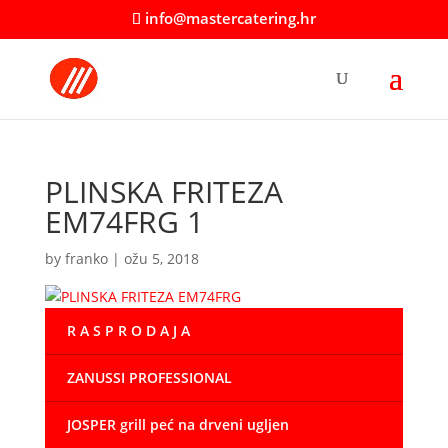
info@mastercatering.hr
PLINSKA FRITEZA
EM74FRG 1
by
franko
|
ožu 5, 2018
R A S P R O D A J A
ZANUSSI PROFESSIONAL
JOSPER grill peć na drveni ugljen