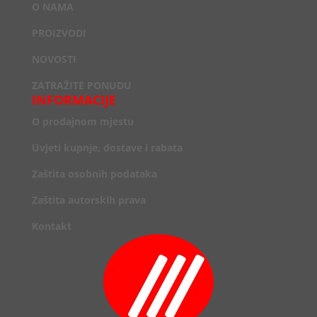
O NAMA
PROIZVODI
NOVOSTI
ZATRAŽITE PONUDU
INFORMACIJE
O prodajnom mjestu
Uvjeti kupnje, dostave i rabata
Zaštita osobnih podataka
Zaštita autorskih prava
Kontakt