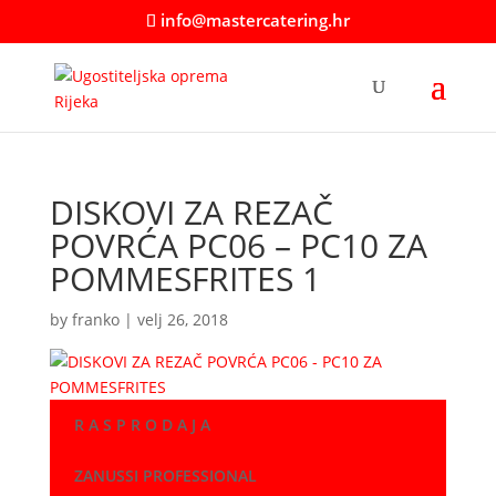
info@mastercatering.hr
DISKOVI ZA REZAČ
POVRĆA PC06 – PC10 ZA
POMMESFRITES 1
by
franko
|
velj 26, 2018
R A S P R O D A J A
ZANUSSI PROFESSIONAL