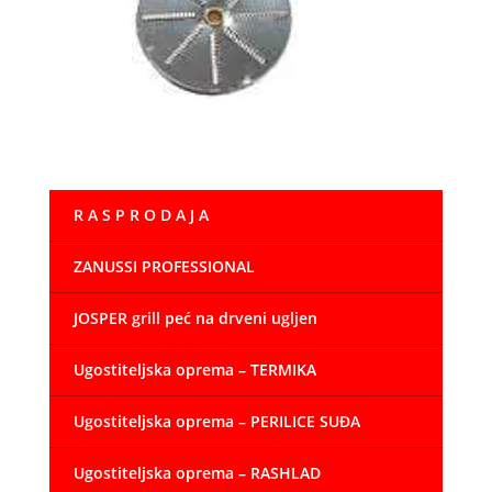
R A S P R O D A J A
ZANUSSI PROFESSIONAL
JOSPER grill peć na drveni ugljen
Ugostiteljska oprema – TERMIKA
Ugostiteljska oprema – PERILICE SUĐA
Ugostiteljska oprema – RASHLAD