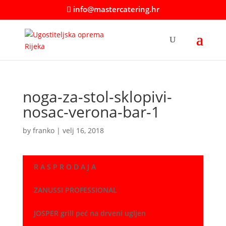
info@mastercatering.hr
noga-za-stol-sklopivi-
nosac-verona-bar-1
by
franko
|
velj 16, 2018
R A S P R O D A J A
ZANUSSI PROFESSIONAL
JOSPER grill peć na drveni ugljen