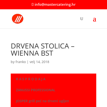
info@mastercatering.hr
DRVENA STOLICA –
WIENNA BST
by
franko
|
velj 14, 2018
R A S P R O D A J A
ZANUSSI PROFESSIONAL
JOSPER grill peć na drveni ugljen