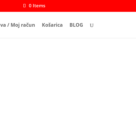
0 Items
ava / Moj račun
Košarica
BLOG