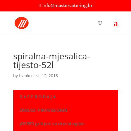
info@mastercatering.hr
spiralna-mjesalica-
tijesto-52l
by
franko
|
sij 12, 2018
R A S P R O D A J A
ZANUSSI PROFESSIONAL
JOSPER grill peć na drveni ugljen